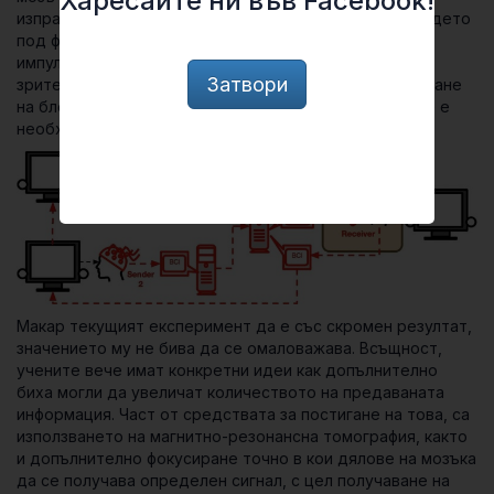
Харесайте ни във Facebook!
изпращана до получателя, също оборудван с ЕЕГ, където
под формата на магнитен импулс е получавана. Този
импулс е предизвиквал светлинно примигване в
Затвори
зрителното поле на получателя при нужда от завъртане
на блокчето. Липсата на сигнал пък е била знак, че не е
необходимо завъртане.
Макар текущият експеримент да е със скромен резултат,
значението му не бива да се омаловажава. Всъщност,
учените вече имат конкретни идеи как допълнително
биха могли да увеличат количеството на предаваната
информация. Част от средствата за постигане на това, са
използването на магнитно-резонансна томография, както
и допълнително фокусиране точно в кои дялове на мозъка
да се получава определен сигнал, с цел получаване на