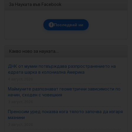
За Науката във Facebook
f
Последвай ни
Какво ново за науката…
ДНК от мумии потвърждава разпространението на
едрата шарка в колониална Америка
4 август, 2026
Маймуните разпознават геометрични зависимости по
начин, сходен с човешкия
3 август, 2026
Преносим уред показва кога тялото започва да изгаря
мазнини
3 август, 2026