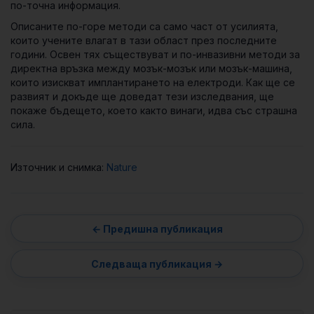
по-точна информация.
Описаните по-горе методи са само част от усилията,
които учените влагат в тази област през последните
години. Освен тях съществуват и по-инвазивни методи за
директна връзка между мозък-мозък или мозък-машина,
които изискват имплантирането на електроди. Как ще се
развият и докъде ще доведат тези изследвания, ще
покаже бъдещето, което както винаги, идва със страшна
сила.
Източник и снимка:
Nature