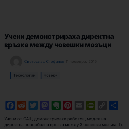
Учени демонстрираха директна
връзка между човешки мозъци
Светослав Стефанов
11 ноември, 2019
Технологии
Човек+
Facebook
Reddit
Twitter
Mastodon
Evernote
Pinterest
Email
PrintFri
Cop
Sh
Link
Учени от САЩ демонстрираха работещ модел на
директна невербална връзка между 3 човешки мозъка. Те