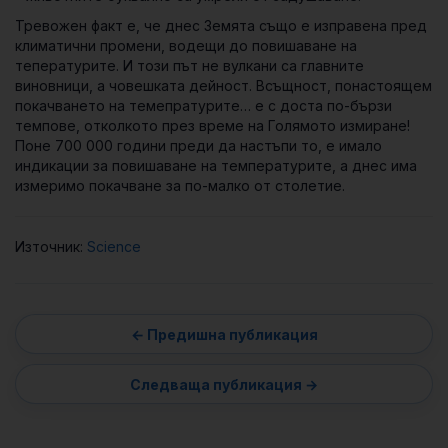
Тревожен факт е, че днес Земята също е изправена пред
климатични промени, водещи до повишаване на
тепературите. И този път не вулкани са главните
виновници, а човешката дейност. Всъщност, понастоящем
покачването на темепратурите… е с доста по-бързи
темпове, отколкото през време на Голямото измиране!
Поне 700 000 години преди да настъпи то, е имало
индикации за повишаване на температурите, а днес има
измеримо покачване за по-малко от столетие.
Източник:
Science