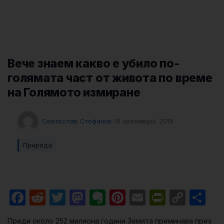
Вече знаем какво е убило по-
голямата част от живота по време
на Голямото измиране
Светослав Стефанов
19 декември, 2018
Природа
Facebook
Reddit
Twitter
Mastodon
Evernote
Pinterest
Email
PrintFri
Cop
Sh
Link
Преди около 252 милиона години Земята преминава през