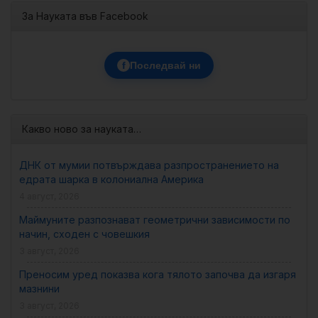
За Науката във Facebook
f
Последвай ни
Какво ново за науката…
ДНК от мумии потвърждава разпространението на
едрата шарка в колониална Америка
4 август, 2026
Маймуните разпознават геометрични зависимости по
начин, сходен с човешкия
3 август, 2026
Преносим уред показва кога тялото започва да изгаря
мазнини
3 август, 2026