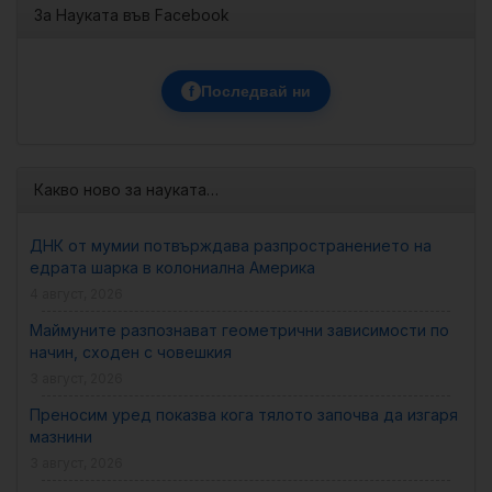
За Науката във Facebook
f
Последвай ни
Какво ново за науката…
ДНК от мумии потвърждава разпространението на
едрата шарка в колониална Америка
4 август, 2026
Маймуните разпознават геометрични зависимости по
начин, сходен с човешкия
3 август, 2026
Преносим уред показва кога тялото започва да изгаря
мазнини
3 август, 2026