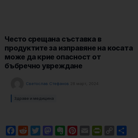
Често срещана съставка в
продуктите за изправяне на косата
може да крие опасност от
бъбречно увреждане
Светослав Стефанов
28 март, 2024
Здраве и медицина
Facebook
Reddit
Twitter
Mastodon
Evernote
Pinterest
Email
PrintFri
Cop
Sh