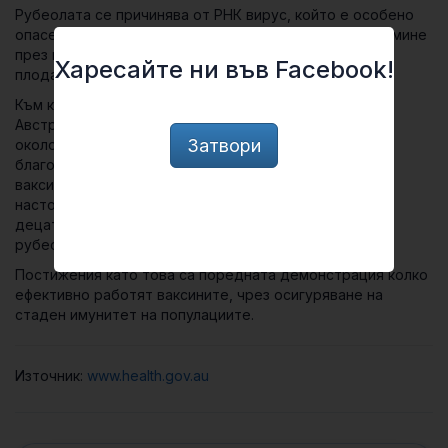
Рубеолата се причинява от РНК вирус, който е особено
опасен за бременните, защото е в състояние да премине
през плацентата и да причини тежки увреждания на
Харесайте ни във Facebook!
плода.
Към края на 50-те години случаите на рубеола в
Австралия са над 5000. В началото на 90-те години –
Затвори
около 4000. На през последвалите десетилетия
благодарение на повсеместното и навременно
ваксиниране броят им е сведен само 2 случая за
настоящата година. По последни данни над 94% от
децата на 5 години вече са получили ваксина против
рубеола.
Постижения като това са поредната демонстрация колко
ефективно работят ваксините, чрез осигуряване на
стаден имунитет на популациите.
Източник:
www.health.gov.au