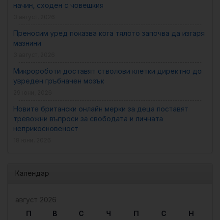
начин, сходен с човешкия
3 август, 2026
Преносим уред показва кога тялото започва да изгаря
мазнини
3 август, 2026
Микророботи доставят стволови клетки директно до
увреден гръбначен мозък
29 юни, 2026
Новите британски онлайн мерки за деца поставят
тревожни въпроси за свободата и личната
неприкосновеност
18 юни, 2026
Календар
август 2026
П
В
С
Ч
П
С
Н