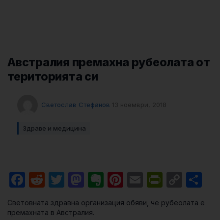
Австралия премахна рубеолата от
територията си
Светослав Стефанов
13 ноември, 2018
Здраве и медицина
Facebook
Reddit
Twitter
Mastodon
Evernote
Pinterest
Email
PrintFri
Cop
Sh
Link
Световната здравна организация обяви, че рубеолата е
премахната в Австралия.