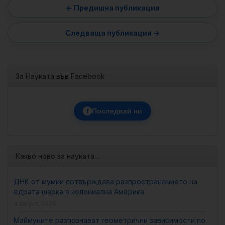
За Науката във Facebook
f
Последвай ни
Какво ново за науката…
ДНК от мумии потвърждава разпространението на
едрата шарка в колониална Америка
4 август, 2026
Маймуните разпознават геометрични зависимости по