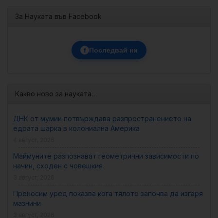
За Науката във Facebook
f
Последвай ни
Какво ново за науката…
ДНК от мумии потвърждава разпространението на
едрата шарка в колониална Америка
4 август, 2026
Маймуните разпознават геометрични зависимости по
начин, сходен с човешкия
3 август, 2026
Преносим уред показва кога тялото започва да изгаря
мазнини
3 август, 2026