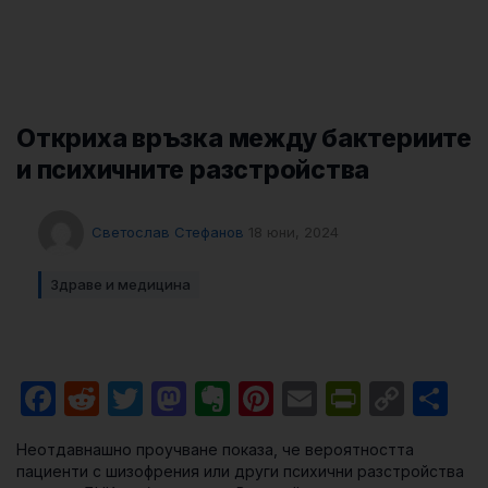
Откриха връзка между бактериите
и психичните разстройства
Светослав Стефанов
18 юни, 2024
Здраве и медицина
Facebook
Reddit
Twitter
Mastodon
Evernote
Pinterest
Email
PrintFri
Cop
Sh
Link
Неотдавнашно проучване показа, че вероятността
пациенти с шизофрения или други психични разстройства