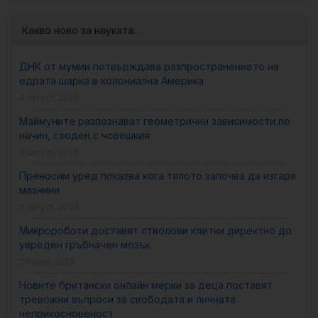
Какво ново за науката…
ДНК от мумии потвърждава разпространението на
едрата шарка в колониална Америка
4 август, 2026
Маймуните разпознават геометрични зависимости по
начин, сходен с човешкия
3 август, 2026
Преносим уред показва кога тялото започва да изгаря
мазнини
3 август, 2026
Микророботи доставят стволови клетки директно до
увреден гръбначен мозък
29 юни, 2026
Новите британски онлайн мерки за деца поставят
тревожни въпроси за свободата и личната
неприкосновеност