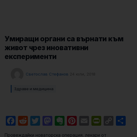
Умиращи органи са върнати към
живот чрез иновативни
експерименти
Светослав Стефанов
24 юли, 2018
Здраве и медицина
Facebook
Reddit
Twitter
Mastodon
Evernote
Pinterest
Email
PrintFri
Cop
Sh
Link
Провеждайки новаторска операция, лекари от