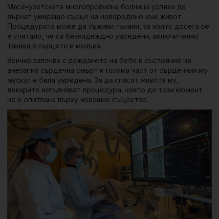
Масачузетската многопрофилна болница успяха да
върнат умиращо сърце на новородено към живот.
Процедурата може да съживи тъкани, за които досега се
е считало, че са безнадеждно увредени, включително
такива в сърцето и мозъка.
Всичко започва с раждането на бебе в състояние на
внезапна сърдечна смърт и голяма част от сърдечния му
мускул е била увредена. За да спасят живота му,
лекарите изпълняват процедура, която до този момент
не е опитвана върху човешко същество.