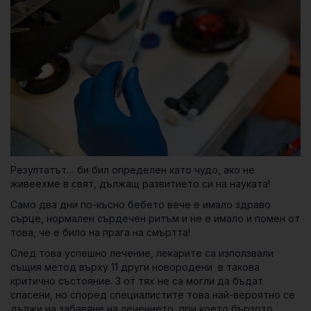
Резултатът… би бил определен като чудо, ако не
живеехме в свят, дължащ развитието си на науката!
Само два дни по-късно бебето вече е имало здраво
сърце, нормален сърдечен ритъм и не е имало и помен от
това, че е било на прага на смъртта!
След това успешно лечение, лекарите са използвали
същия метод върху 11 други новородени в такова
критично състояние. 3 от тях не са могли да бъдат
спасени, но според специалистите това най-вероятно се
дължи на забавяне на лечението, при което бързото