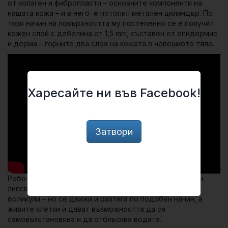
от колаген и фибропласти – основните компоненти на
нашата кожа – и в него е потопил метален цилиндър. По
този начин на повърхността му постепенно се е получил
кожен слой с дебелина от 1,5 mm, съставен от епидермис
и дерма – горните два слоя на кожата в човешкото тяло.
Харесайте ни във Facebook!
Затвори
Робо-кожата не е съвсем като човешката – все още и
липсват неща като сензорни неврони или космени
фоликули – но се движи и разтяга по подобен начин, а
живите клетки ѝ дават възможността да се
самовъзстановява и да отблъсква водата.