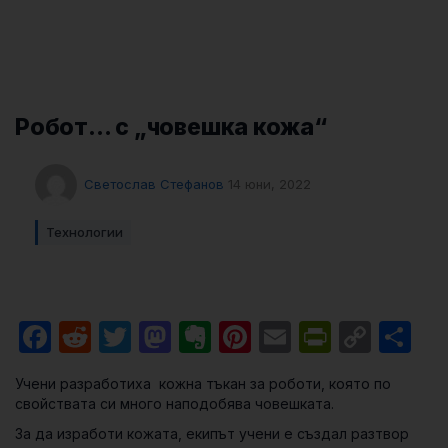
Робот… с „човешка кожа“
Светослав Стефанов
14 юни, 2022
Технологии
Facebook
Reddit
Twitter
Mastodon
Evernote
Pinterest
Email
PrintFri
Cop
Sh
Link
Учени разработиха кожна тъкан за роботи, която по
свойствата си много наподобява човешката.
За да изработи кожата, екипът учени е създал разтвор