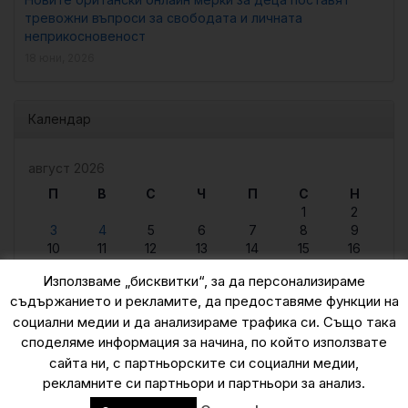
тревожни въпроси за свободата и личната
неприкосновеност
18 юни, 2026
Календар
август 2026
П
В
С
Ч
П
С
Н
1
2
3
4
5
6
7
8
9
10
11
12
13
14
15
16
17
18
19
20
21
22
23
Използваме „бисквитки“, за да персонализираме
24
25
26
27
28
29
30
съдържанието и рекламите, да предоставяме функции на
31
социални медии и да анализираме трафика си. Също така
« юни
споделяме информация за начина, по който използвате
сайта ни, с партньорските си социални медии,
рекламните си партньори и партньори за анализ.