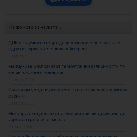
Какво ново за науката…
ДНК от мумии потвърждава разпространението на
едрата шарка в колониална Америка
4 август, 2026
Маймуните разпознават геометрични зависимости по
начин, сходен с човешкия
3 август, 2026
Преносим уред показва кога тялото започва да изгаря
мазнини
3 август, 2026
Микророботи доставят стволови клетки директно до
увреден гръбначен мозък
29 юни, 2026
Новите британски онлайн мерки за деца поставят