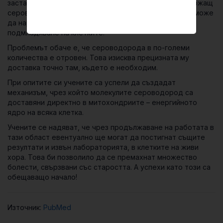
застаряващите клетки със специален химикал, съдържащ
сероводород (H
S), броят на свързващите фактори може
2
да нарасне отново. Това от своя страна води до
подмладяване на клетките.
Проблемът обаче е, че сероводорода в по-големи
количества е отровен. Това изисква прецизната му
доставка точно там, където е необходим.
При опитите си учените са успели да създадат
механизъм, чрез който молекулите сероводород са
доставяни директно в митохондриите – енергийното
ядро на всяка клетка.
Учените се надяват, че чрез продължаване на работата в
тази област евентуално ще могат да постигнат същите
резултати и извън лабораторията, в клетките на живи
хора. Това би позволило да се премахнат множество
болести, свързвани със старостта. А успехи като този са
обещаващо начало!
Източник:
PubMed