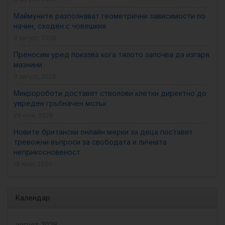
Маймуните разпознават геометрични зависимости по
начин, сходен с човешкия
3 август, 2026
Преносим уред показва кога тялото започва да изгаря
мазнини
3 август, 2026
Микророботи доставят стволови клетки директно до
увреден гръбначен мозък
29 юни, 2026
Новите британски онлайн мерки за деца поставят
тревожни въпроси за свободата и личната
неприкосновеност
18 юни, 2026
Календар
август 2026