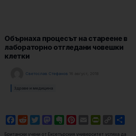
Обърнаха процесът на стареене в
лабораторно отгледани човешки
клетки
Светослав Стефанов
16 август, 2018
Здраве и медицина
Facebook
Reddit
Twitter
Mastodon
Evernote
Pinterest
Email
PrintFri
Cop
Sh
Link
Британски учени от Ексетърския университет успяха да