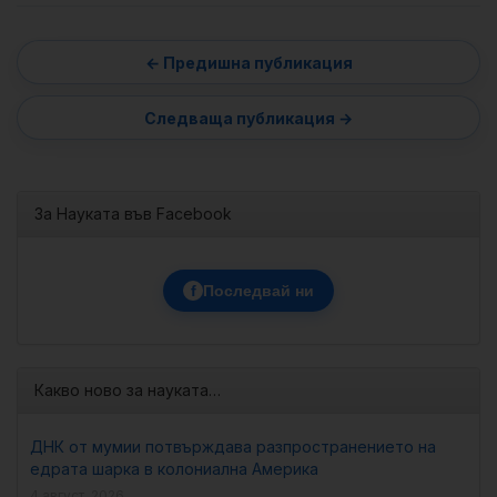
За Науката във Facebook
f
Последвай ни
Какво ново за науката…
ДНК от мумии потвърждава разпространението на
едрата шарка в колониална Америка
4 август, 2026