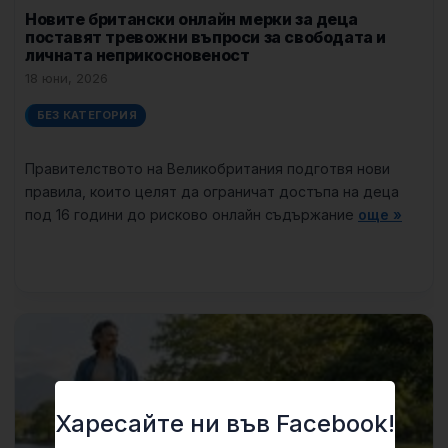
Новите британски онлайн мерки за деца
поставят тревожни въпроси за свободата и
личната неприкосновеност
18 юни, 2026
БЕЗ КАТЕГОРИЯ
Правителството на Великобритания подготвя нови
правила, които целят да ограничат достъпа на деца
под 16 години до рисково онлайн съдържание
още »
Харесайте ни във Facebook!