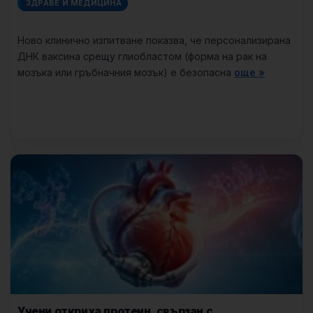
ЗДРАВЕ И МЕДИЦИНА
Ново клинично изпитване показва, че персонализирана
ДНК ваксина срещу глиобластом (форма на рак на
мозъка или гръбначния мозък) е безопасна
още »
Учени откриха протеин, свързан с