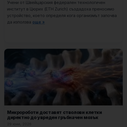
Учени от Швейцарския федерален технологичен
институт в Цюрих (ETH Zurich) създадоха преносимо
устройство, което определя кога организмът започва
да използва
още »
Микророботи доставят стволови клетки
директно до увреден гръбначен мозък
29 юни, 2026