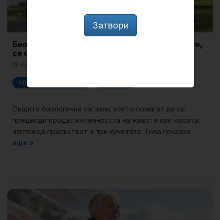
Затвори
Биологични сигнали, свързани с дълголетието,
се откриват и при кучетата
18 юни, 2026
ЗДРАВЕ И МЕДИЦИНА
ПРИРОДА
Същите биологични сигнали, които помагат да се
предвиди продължителността на живота при хората,
изглежда присъстват и при кучетата. Това показва
още »