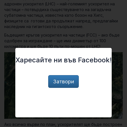
адронен ускорител (LHC) – най-големият ускорител на
частици – потвърдиха съществуването на загадъчна
субатомна частица, известна като бозон на Хигс,
физиците са готови да продължат напред, предлагайки
наследник на гигантското съоръжение.
Бъдещият кръгов ускорител на частици (FCC) – ако бъде
одобрен за изграждане – ще има диаметър от 100
километра и ще бъде 10 пъти по-мощен от LHC!
Харесайте ни във Facebook!
Затвори
Ако всичко върви по план, ускорителят ще бъде построен