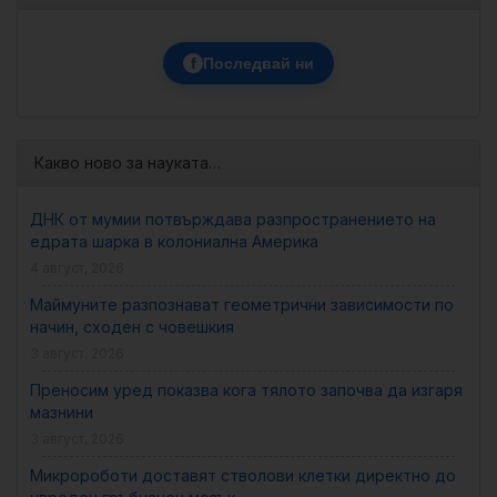
f
Последвай ни
Какво ново за науката…
ДНК от мумии потвърждава разпространението на
едрата шарка в колониална Америка
4 август, 2026
Маймуните разпознават геометрични зависимости по
начин, сходен с човешкия
3 август, 2026
Преносим уред показва кога тялото започва да изгаря
мазнини
3 август, 2026
Микророботи доставят стволови клетки директно до