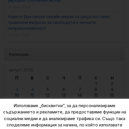
увреден гръбначен мозък
29 юни, 2026
Новите британски онлайн мерки за деца поставят
тревожни въпроси за свободата и личната
неприкосновеност
18 юни, 2026
Календар
август 2026
П
В
С
Ч
П
С
Н
1
2
3
4
5
6
7
8
9
10
11
12
13
14
15
16
17
18
19
20
21
22
23
Използваме „бисквитки“, за да персонализираме
24
25
26
27
28
29
30
съдържанието и рекламите, да предоставяме функции на
31
социални медии и да анализираме трафика си. Също така
« юни
споделяме информация за начина, по който използвате