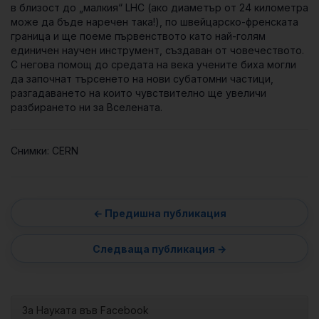
в близост до „малкия“ LHC (ако диаметър от 24 километра
може да бъде наречен така!), по
швейцарско-френската
граница и ще поеме първенството като най-голям
единичен научен инструмент, създаван от човечеството.
С негова помощ до средата на века учените биха могли
да започнат търсенето на нови субатомни частици,
разгадаването на които чувствително ще увеличи
разбирането ни за Вселената.
Снимки: CERN
За Науката във Facebook