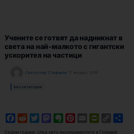
Учените се готвят да надникнат в
света на най-малкото с гигантски
ускорител на частици
Светослав Стефанов
17 януари, 2019
Без категория
Facebook
Reddit
Twitter
Mastodon
Evernote
Pinterest
Email
PrintFri
Cop
Sh
Link
Седем години, след като експериментите в Големия