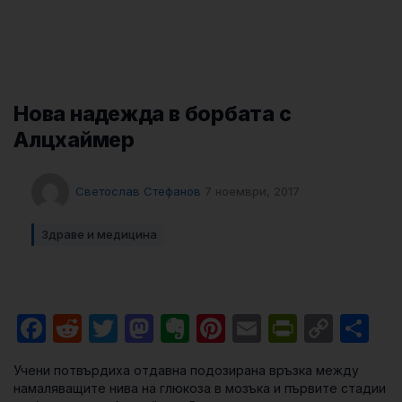
Нова надежда в борбата с
Алцхаймер
Светослав Стефанов
7 ноември, 2017
Здраве и медицина
Facebook
Reddit
Twitter
Mastodon
Evernote
Pinterest
Email
PrintFri
Cop
Sh
Link
Учени потвърдиха отдавна подозирана връзка между
намаляващите нива на глюкоза в мозъка и първите стадии