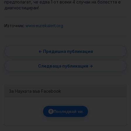
предполагат, че едва 1 от всеки 4 случаи на болестта е
диагностициран!
Източник:
www.eurekalert.org
За Науката във Facebook
f
Последвай ни