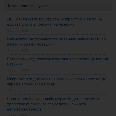
Какво ново за науката…
ДНК от мумии потвърждава разпространението на
едрата шарка в колониална Америка
4 август, 2026
Маймуните разпознават геометрични зависимости по
начин, сходен с човешкия
3 август, 2026
Преносим уред показва кога тялото започва да изгаря
мазнини
3 август, 2026
Микророботи доставят стволови клетки директно до
увреден гръбначен мозък
29 юни, 2026
Новите британски онлайн мерки за деца поставят
тревожни въпроси за свободата и личната
неприкосновеност
18 юни, 2026