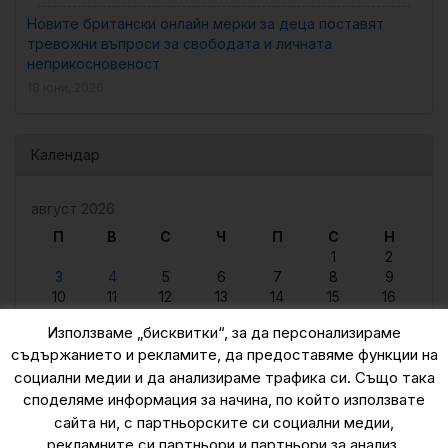
Новите британски онлайн мерки за деца поставят
тревожни въпроси за свободата и личната
неприкосновеност
18 юни, 2026
Календар
август 2026
П
В
С
Ч
П
С
Н
1
2
3
4
5
6
7
8
9
10
11
12
13
14
15
16
17
18
19
20
21
22
23
Използваме „бисквитки“, за да персонализираме
24
25
26
27
28
29
30
съдържанието и рекламите, да предоставяме функции на
31
социални медии и да анализираме трафика си. Също така
« юни
споделяме информация за начина, по който използвате
сайта ни, с партньорските си социални медии,
рекламните си партньори и партньори за анализ.