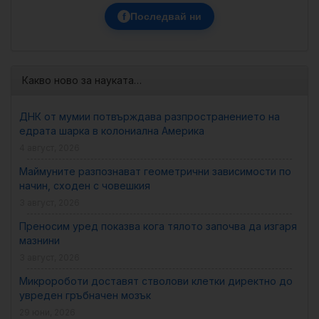
f
Последвай ни
Какво ново за науката…
ДНК от мумии потвърждава разпространението на
едрата шарка в колониална Америка
4 август, 2026
Маймуните разпознават геометрични зависимости по
начин, сходен с човешкия
3 август, 2026
Преносим уред показва кога тялото започва да изгаря
мазнини
3 август, 2026
Микророботи доставят стволови клетки директно до
увреден гръбначен мозък
29 юни, 2026