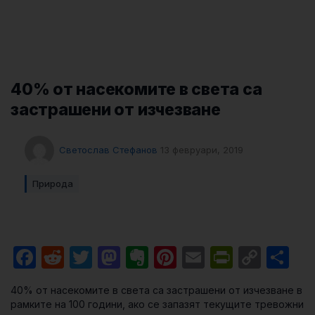
40% от насекомите в света са
застрашени от изчезване
Светослав Стефанов
13 февруари, 2019
Природа
Facebook
Reddit
Twitter
Mastodon
Evernote
Pinterest
Email
PrintFri
Cop
Sh
Link
40% от насекомите в света са застрашени от изчезване в
рамките на 100 години, ако се запазят текущите тревожни