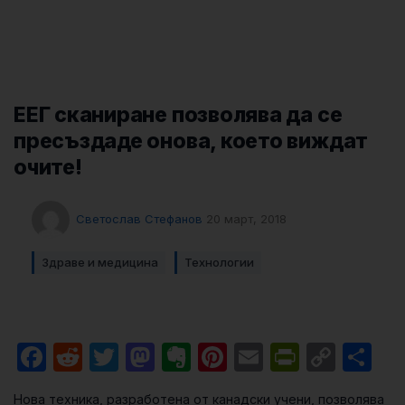
ЕЕГ сканиране позволява да се
пресъздаде онова, което виждат
очите!
Светослав Стефанов
20 март, 2018
Здраве и медицина
Технологии
Facebook
Reddit
Twitter
Mastodon
Evernote
Pinterest
Email
PrintFri
Cop
Sh
Link
Нова техника, разработена от канадски учени, позволява