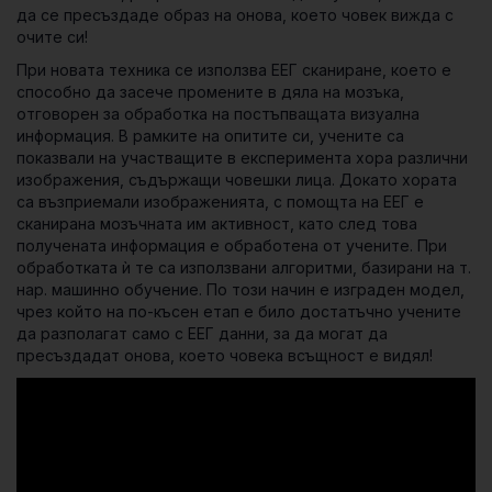
да се пресъздаде образ на онова, което човек вижда с
очите си!
При новата техника се използва ЕЕГ сканиране, което е
способно да засече промените в дяла на мозъка,
отговорен за обработка на постъпващата визуална
информация. В рамките на опитите си, учените са
показвали на участващите в експеримента хора различни
изображения, съдържащи човешки лица. Докато хората
са възприемали изображенията, с помощта на ЕЕГ е
сканирана мозъчната им активност, като след това
получената информация е обработена от учените. При
обработката ѝ те са използвани алгоритми, базирани на т.
нар. машинно обучение. По този начин е изграден модел,
чрез който на по-късен етап е било достатъчно учените
да разполагат само с ЕЕГ данни, за да могат да
пресъздадат онова, което човека всъщност е видял!