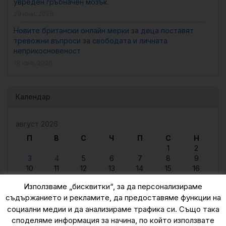
увреден гръбначен мозък
29 юни, 2026
Новите британски онлайн мерки за деца поставят
тревожни въпроси за свободата и личната
неприкосновеност
18 юни, 2026
Календар
август 2026
П
В
С
Ч
П
С
Н
1
2
3
4
5
6
7
8
9
10
11
12
13
14
15
16
17
18
19
20
21
22
23
Използваме „бисквитки“, за да персонализираме
24
25
26
27
28
29
30
съдържанието и рекламите, да предоставяме функции на
31
социални медии и да анализираме трафика си. Също така
« юни
споделяме информация за начина, по който използвате