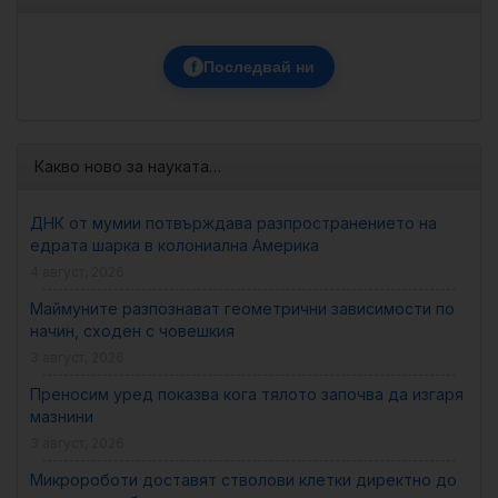
f
Последвай ни
Какво ново за науката…
ДНК от мумии потвърждава разпространението на
едрата шарка в колониална Америка
4 август, 2026
Маймуните разпознават геометрични зависимости по
начин, сходен с човешкия
3 август, 2026
Преносим уред показва кога тялото започва да изгаря
мазнини
3 август, 2026
Микророботи доставят стволови клетки директно до