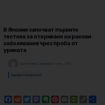
В Япония започват първите
тестове за откриване на ракови
заболявания чрез проба от
урината
Светослав Стефанов
8 май, 2018
Здраве и медицина
Facebook
Reddit
Twitter
Mastodon
Evernote
Pinterest
Email
PrintFri
Cop
Sh