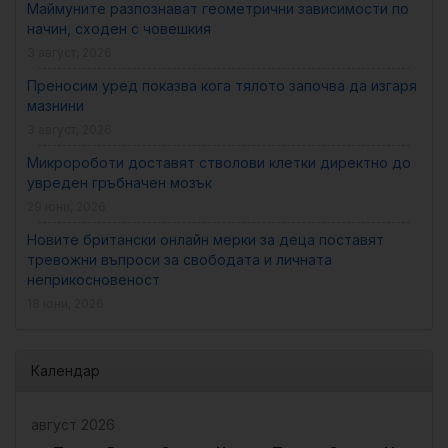
Маймуните разпознават геометрични зависимости по
начин, сходен с човешкия
3 август, 2026
Преносим уред показва кога тялото започва да изгаря
мазнини
3 август, 2026
Микророботи доставят стволови клетки директно до
увреден гръбначен мозък
29 юни, 2026
Новите британски онлайн мерки за деца поставят
тревожни въпроси за свободата и личната
неприкосновеност
18 юни, 2026
Календар
август 2026