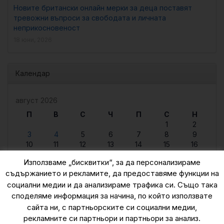
Новите британски онлайн мерки за деца поставят
тревожни въпроси за свободата и личната
неприкосновеност
18 юни, 2026
Календар
август 2026
П
В
С
Ч
П
С
Н
1
2
3
4
5
6
7
8
9
10
11
12
13
14
15
16
17
18
19
20
21
22
23
Използваме „бисквитки“, за да персонализираме
24
25
26
27
28
29
30
съдържанието и рекламите, да предоставяме функции на
31
социални медии и да анализираме трафика си. Също така
« юни
споделяме информация за начина, по който използвате
сайта ни, с партньорските си социални медии,
рекламните си партньори и партньори за анализ.