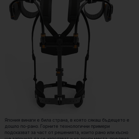
Япония винаги е била страна, в която сякаш бъдещето е
дошло по-рано. Горните технологични примери
подсказват за част от решенията, които рано или късно
ще започнат да се използват и на други места, предвид