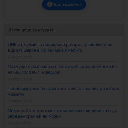
f
Последвай ни
Какво ново за науката…
ДНК от мумии потвърждава разпространението на
едрата шарка в колониална Америка
4 август, 2026
Маймуните разпознават геометрични зависимости по
начин, сходен с човешкия
3 август, 2026
Преносим уред показва кога тялото започва да изгаря
мазнини
3 август, 2026
Микророботи доставят стволови клетки директно до
увреден гръбначен мозък
29 юни, 2026