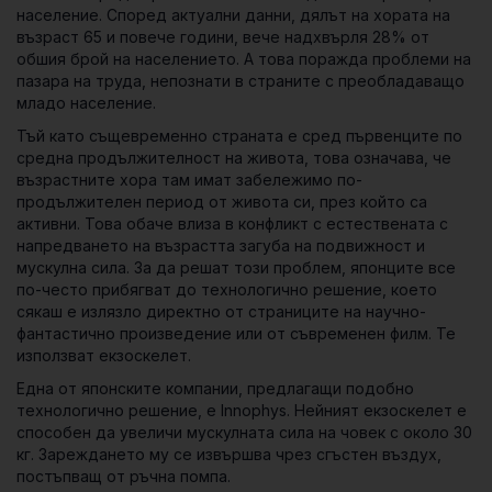
население. Според актуални данни, дялът на хората на
възраст 65 и повече години, вече надхвърля 28% от
обшия брой на населението. А това поражда проблеми на
пазара на труда, непознати в страните с преобладаващо
младо население.
Тъй като същевременно страната е сред първенците по
средна продължителност на живота, това означава, че
възрастните хора там имат забележимо по-
продължителен период от живота си, през който са
активни. Това обаче влиза в конфликт с естествената с
напредването на възрастта загуба на подвижност и
мускулна сила. За да решат този проблем, японците все
по-често прибягват до технологично решение, което
сякаш е излязло директно от страниците на научно-
фантастично произведение или от съвременен филм. Те
използват екзоскелет.
Една от японските компании, предлагащи подобно
технологично решение, е Innophys. Нейният екзоскелет е
способен да увеличи мускулната сила на човек с около 30
кг. Зареждането му се извършва чрез сгъстен въздух,
постъпващ от ръчна помпа.