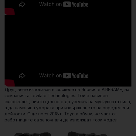
Друг, вече използван екзоскелет в Япония е AIRFRAME, на
компанията Levitate Technologies. Той е пасивен
екзоскелет, чиято цел не е да увеличава мускулната сила,
а да намалява умората при извършването на определени
дейности. Още през 2018 г. Toyota обяви, че част от
работниците са започнали да използват този модел.