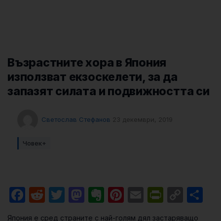
Възрастните хора в Япония
използват екзоскелети, за да
запазят силата и подвижността си
Светослав Стефанов
23 декември, 2019
Човек+
Facebook
Reddit
Twitter
Mastodon
Evernote
Pinterest
Email
PrintFri
Cop
Sh
Link
Япония е сред страните с най-голям дял застаряващо