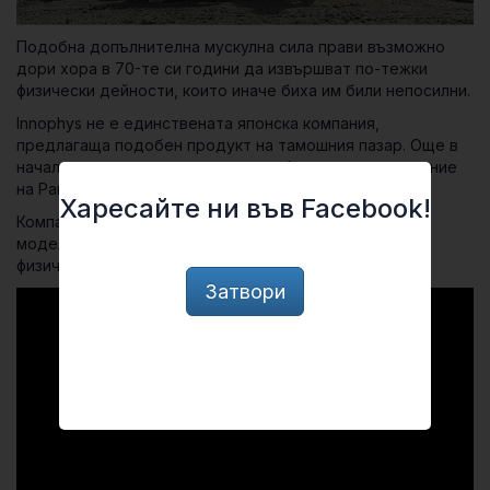
Подобна допълнителна мускулна сила прави възможно
дори хора в 70-те си години да извършват по-тежки
физически дейности, които иначе биха им били непосилни.
Innophys не е единствената японска компания,
предлагаща подобен продукт на тамошния пазар. Още в
началото на годината компанията Aotun, подразделение
на Panasonic, представи своя серия екзоскелети.
Харесайте ни във Facebook!
Компанията предлага специализирани екзоскелети –
модел за ходене и друг за извършване на по-тежки
физически дейности.
Затвори