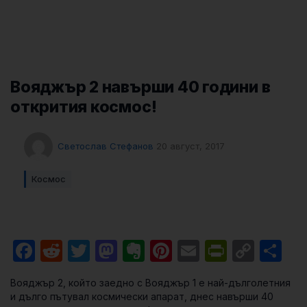
Вояджър 2 навърши 40 години в
открития космос!
Светослав Стефанов
20 август, 2017
Космос
Facebook
Reddit
Twitter
Mastodon
Evernote
Pinterest
Email
PrintFri
Cop
Sh
Link
Вояджър 2, който заедно с Вояджър 1 е най-дълголетния
и дълго пътувал космически апарат, днес навърши 40