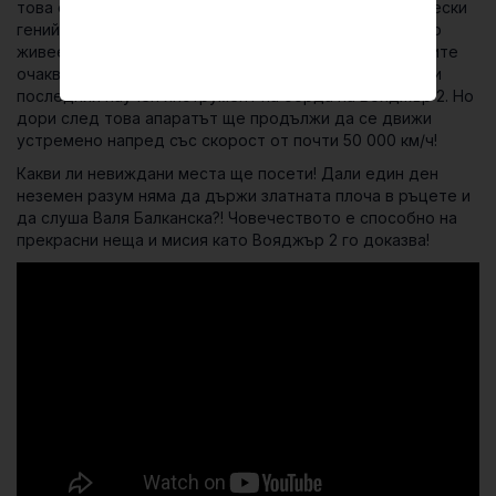
това един неголям апарат, плод на човешкия технически
гений и жаждата да опознаем дълбоко света, в който
живеем, вече 40 години се носи смело напред. Учените
очакват, че около 2030 г. ще се наложи да изключат и
последния научен инструмент на борда на Вояджър 2. Но
дори след това апаратът ще продължи да се движи
устремено напред със скорост от почти 50 000 км/ч!
Какви ли невиждани места ще посети! Дали един ден
неземен разум няма да държи златната плоча в ръцете и
да слуша Валя Балканска?! Човечеството е способно на
прекрасни неща и мисия като Вояджър 2 го доказва!