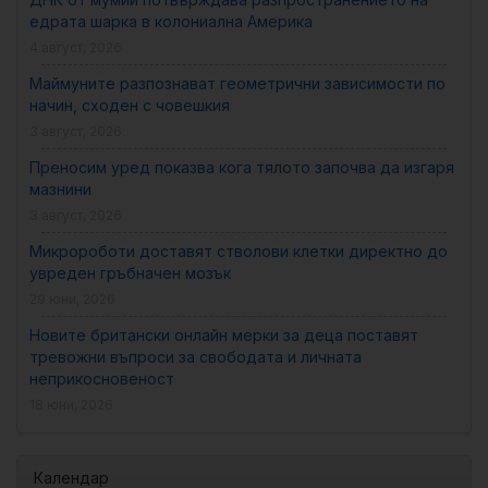
едрата шарка в колониална Америка
4 август, 2026
Маймуните разпознават геометрични зависимости по
начин, сходен с човешкия
3 август, 2026
Преносим уред показва кога тялото започва да изгаря
мазнини
3 август, 2026
Микророботи доставят стволови клетки директно до
увреден гръбначен мозък
29 юни, 2026
Новите британски онлайн мерки за деца поставят
тревожни въпроси за свободата и личната
неприкосновеност
18 юни, 2026
Календар