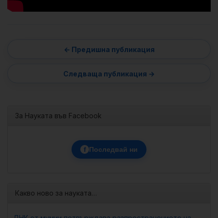
За Науката във Facebook
f
Последвай ни
Какво ново за науката…
ДНК от мумии потвърждава разпространението на