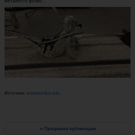
металното фолио…
Източник:
www.purdue.edu