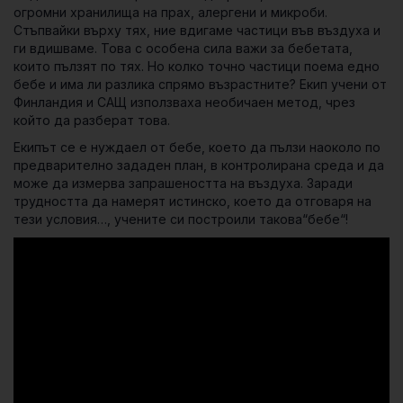
огромни хранилища на прах, алергени и микроби.
Стъпвайки върху тях, ние вдигаме частици във въздуха и
ги вдишваме. Това с особена сила важи за бебетата,
които пълзят по тях. Но колко точно частици поема едно
бебе и има ли разлика спрямо възрастните? Екип учени от
Финландия и САЩ използваха необичаен метод, чрез
който да разберат това.
Екипът се е нуждаел от бебе, което да пълзи наоколо по
предварително зададен план, в контролирана среда и да
може да измерва запрашеността на въздуха. Заради
трудността да намерят истинско, което да отговаря на
тези условия…, учените си построили такова“бебе“!