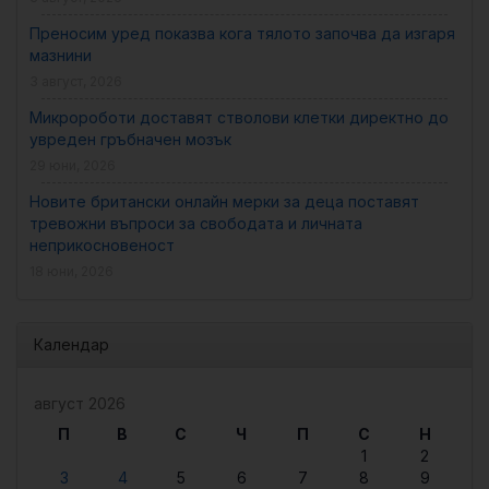
Преносим уред показва кога тялото започва да изгаря
мазнини
3 август, 2026
Микророботи доставят стволови клетки директно до
увреден гръбначен мозък
29 юни, 2026
Новите британски онлайн мерки за деца поставят
тревожни въпроси за свободата и личната
неприкосновеност
18 юни, 2026
Календар
август 2026
П
В
С
Ч
П
С
Н
1
2
3
4
5
6
7
8
9