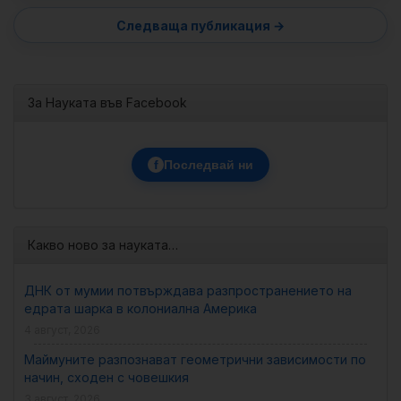
За Науката във Facebook
f
Последвай ни
Какво ново за науката…
ДНК от мумии потвърждава разпространението на
едрата шарка в колониална Америка
4 август, 2026
Маймуните разпознават геометрични зависимости по
начин, сходен с човешкия
3 август, 2026