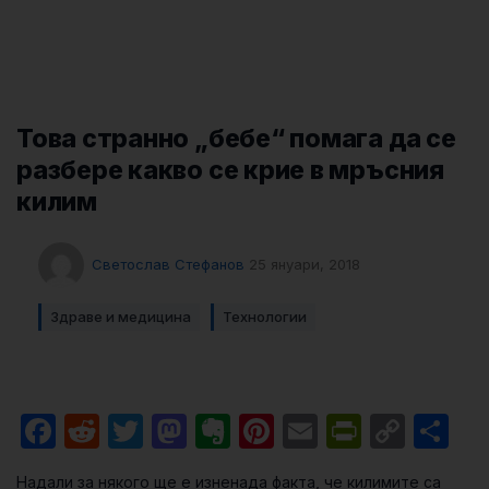
Това странно „бебе“ помага да се
разбере какво се крие в мръсния
килим
Светослав Стефанов
25 януари, 2018
Здраве и медицина
Технологии
Facebook
Reddit
Twitter
Mastodon
Evernote
Pinterest
Email
PrintFri
Cop
Sh
Link
Надали за някого ще е изненада факта, че килимите са