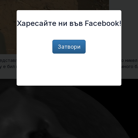
Харесайте ни във Facebook!
Затвори
редставлява неголям овален обект, съдържащ предимно никел
ty е бил в състояние не само да заснеме метеорита от много б