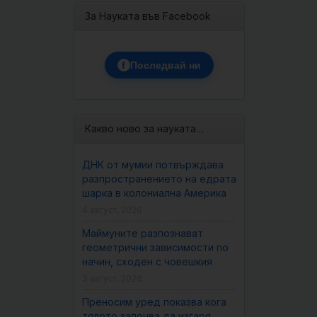
За Науката във Facebook
f
Последвай ни
Какво ново за науката…
ДНК от мумии потвърждава
разпространението на едрата
шарка в колониална Америка
4 август, 2026
Маймуните разпознават
геометрични зависимости по
начин, сходен с човешкия
3 август, 2026
Преносим уред показва кога
тялото започва да изгаря