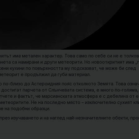
ритът има метален характер. Това само по себе си не е толко
нета са намирани и други метеорити. Но новооткритият има „
жени кухини по повърхността му подсказват, че може би след
метеорит е продължил да губи материал.
 по-близо до Астероидния пояс отколкото Земята. Това означ
достигат парчета от Слънчевата система, е много по-голяма,
отчете и фактът, че марсианската атмосфера е с дебелина от 
 метеоритите. Не на последно място – изключително сухият кл
не на подобни образци.
рез изучаването и на наглед най-незначителните обекти, про