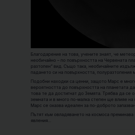
Благодарение на това, учените знаят, че метео
необичайно – по повърхността на Червената пла
разтопен“ вид. Също така, необичайните издъл
падането си на повърхността, полуразтопения 
Подобни находки са ценни, защото Марс е много
вероятността до повърхността на планетата да 
това те да достигнат до Земята. Трябва да се 
земната и в много по-малка степен ще влияе на
Марс се оказва идеален за по-доброто запазва
Пътят към овладяването на космоса преминава п
явления…