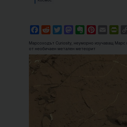
Космос
Facebook
Reddit
Twitter
Mastodon
Evernote
Pintere
Emai
Pr
Марсоходът Curiosity, неуморно изучаващ Марс 
от необичаен метален метеорит