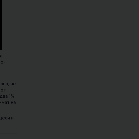
ва
по-
ава, че
 от
едва 1%
имат на
цеси и