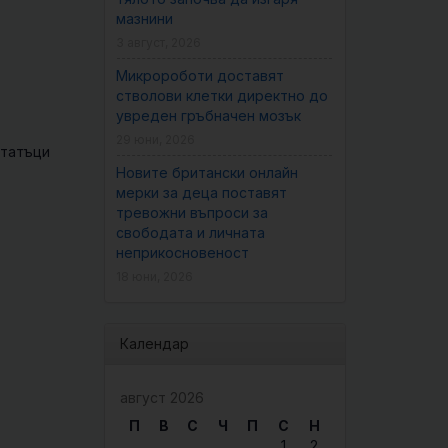
мазнини
3 август, 2026
Микророботи доставят
стволови клетки директно до
увреден гръбначен мозък
29 юни, 2026
статъци
Новите британски онлайн
мерки за деца поставят
тревожни въпроси за
свободата и личната
неприкосновеност
18 юни, 2026
Календар
август 2026
П
В
С
Ч
П
С
Н
1
2