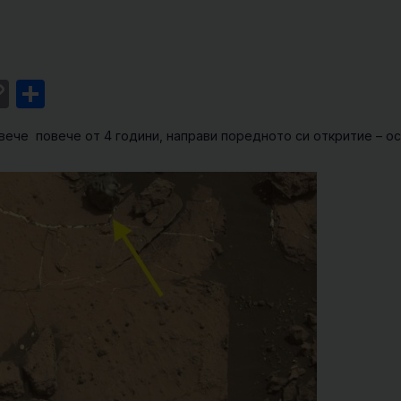
st
l
intFriendly
Copy
Share
Link
вече повече от 4 години, направи поредното си откритие – о