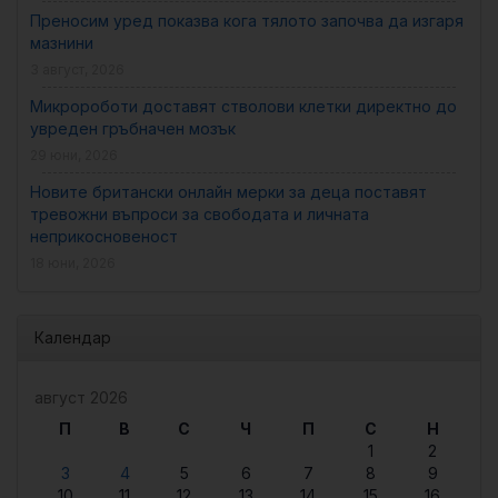
Преносим уред показва кога тялото започва да изгаря
мазнини
3 август, 2026
Микророботи доставят стволови клетки директно до
увреден гръбначен мозък
29 юни, 2026
Новите британски онлайн мерки за деца поставят
тревожни въпроси за свободата и личната
неприкосновеност
18 юни, 2026
Календар
август 2026
П
В
С
Ч
П
С
Н
1
2
3
4
5
6
7
8
9
10
11
12
13
14
15
16