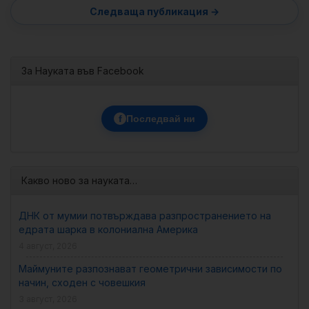
За Науката във Facebook
f
Последвай ни
Какво ново за науката…
ДНК от мумии потвърждава разпространението на
едрата шарка в колониална Америка
4 август, 2026
Маймуните разпознават геометрични зависимости по
начин, сходен с човешкия
3 август, 2026