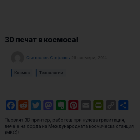
3D печат в космоса!
Светослав Стефанов
26 ноември, 2014
Космос
Технологии
Facebook
Reddit
Twitter
Mastodon
Evernote
Pinterest
Email
PrintFri
Cop
Sh
Link
Първият 3D принтер, работещ при нулева гравитация,
вече е на борда на Международната космическа станция
(МКС)!