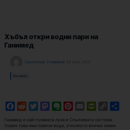
Хъбъл откри водни пари на
Ганимед
Светослав Стефанов
29 юли, 2021
Космос
Facebook
Reddit
Twitter
Mastodon
Evernote
Pinterest
Email
PrintFri
Cop
Sh
Link
Ганимед е най-голямата луна в Слънчевата система.
Освен това има повече вода, отколкото всички земни