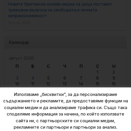
Новите британски онлайн мерки за деца поставят
тревожни въпроси за свободата и личната
неприкосновеност
18 юни, 2026
Календар
август 2026
П
В
С
Ч
П
С
Н
1
2
3
4
5
6
7
8
9
10
11
12
13
14
15
16
17
18
19
20
21
22
23
Използваме „бисквитки“, за да персонализираме
24
25
26
27
28
29
30
съдържанието и рекламите, да предоставяме функции на
31
социални медии и да анализираме трафика си. Също така
« юни
споделяме информация за начина, по който използвате
сайта ни, с партньорските си социални медии,
рекламните си партньори и партньори за анализ.