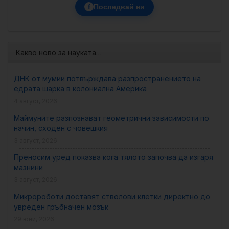
f
Последвай ни
Какво ново за науката…
ДНК от мумии потвърждава разпространението на
едрата шарка в колониална Америка
4 август, 2026
Маймуните разпознават геометрични зависимости по
начин, сходен с човешкия
3 август, 2026
Преносим уред показва кога тялото започва да изгаря
мазнини
3 август, 2026
Микророботи доставят стволови клетки директно до
увреден гръбначен мозък
29 юни, 2026