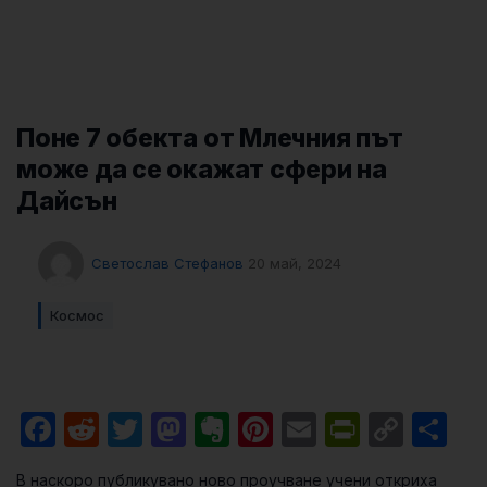
Поне 7 обекта от Млечния път
може да се окажат сфери на
Дайсън
Светослав Стефанов
20 май, 2024
Космос
Facebook
Reddit
Twitter
Mastodon
Evernote
Pinterest
Email
PrintFri
Cop
Sh
Link
В наскоро публикувано ново проучване учени откриха