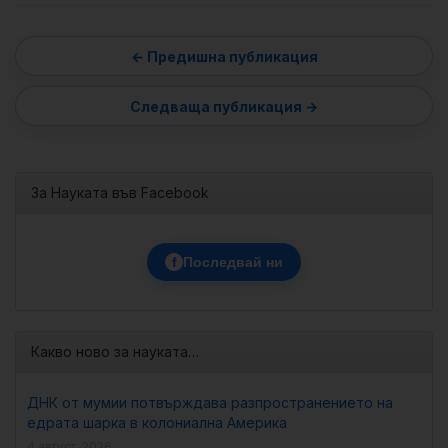
За Науката във Facebook
f
Последвай ни
Какво ново за науката…
ДНК от мумии потвърждава разпространението на
едрата шарка в колониална Америка
4 август, 2026