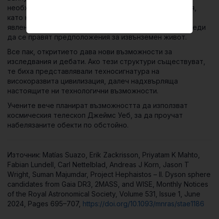
необходимостта от предпазливост. Други обяснения,
като например неидентифицирани досега природни
явления, трябва да бъдат задълбочено проучени, преди
да се правят предположения за извънземен живот.
Все пак, откритието дава нови възможности за
изследвания и дебати. Ако тези структури съществуват,
те биха представлявали техносигнатура на
високоразвита цивилизация, далеч надхвърляща
настоящите ни технологични възможности.
Учените вече планират възможността да използват
космическия телескоп Джеймс Уеб, за да проучат
набелязаните обекти по обстойно.
Източник: Matías Suazo, Erik Zackrisson, Priyatam K Mahto,
Fabian Lundell, Carl Nettelblad, Andreas J Korn, Jason T
Wright, Suman Majumdar, Project Hephaistos – II. Dyson sphere
candidates from Gaia DR3, 2MASS, and WISE, Monthly Notices
of the Royal Astronomical Society, Volume 531, Issue 1, June
2024, Pages 695–707,
https://doi.org/10.1093/mnras/stae1186