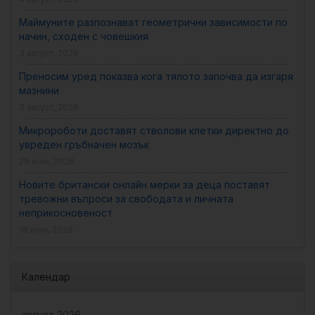
Маймуните разпознават геометрични зависимости по
начин, сходен с човешкия
3 август, 2026
Преносим уред показва кога тялото започва да изгаря
мазнини
3 август, 2026
Микророботи доставят стволови клетки директно до
увреден гръбначен мозък
29 юни, 2026
Новите британски онлайн мерки за деца поставят
тревожни въпроси за свободата и личната
неприкосновеност
18 юни, 2026
Календар
август 2026