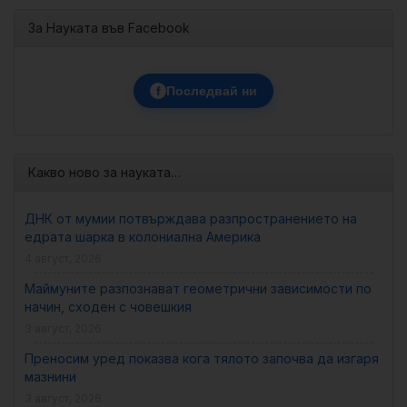
За Науката във Facebook
f
Последвай ни
Какво ново за науката…
ДНК от мумии потвърждава разпространението на
едрата шарка в колониална Америка
4 август, 2026
Маймуните разпознават геометрични зависимости по
начин, сходен с човешкия
3 август, 2026
Преносим уред показва кога тялото започва да изгаря
мазнини
3 август, 2026