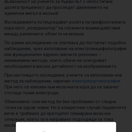
възможност на учените за първи път с непостигана
досега прецизност да проследят движението на
единична мисъл в мозъка!
Изследванията потвърждават ролята на префронталната
кора като „координатор“ на сложните взаимодействия
между различните области на мозъка.
По-ранни изследвания се опитваха да постигнат подобно
наблюдение, чрез използване на електроенцефалография
или функционален ядрено-магните резонанс –
неинвазивни методи, които обаче не осигуряват
необходимата висока детайлност на изображението.
При настоящото изследване учените са използвали нов
метод за наблюдение, наречен
електрокортикография
.
При него се изисква към мозъчната кора да се закачат
стотици тънки електроди.
Обикновено този метод би бил проблемен от гледна
точка на здрав човек. Но в конкретния случай пациентите
вече е трябвало да претърпят планирана мозъчна
операция, което ги е направило подходящи за това
изследване.