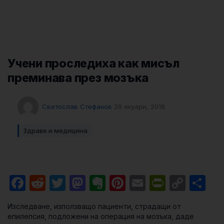
Учени проследиха как мисъл
преминава през мозъка
Светослав Стефанов
29 януари, 2018
Здраве и медицина
Facebook
Reddit
Twitter
Mastodon
Evernote
Pinterest
Email
PrintFri
Cop
Sh
Link
Изследване, използващо пациенти, страдащи от
епилепсия, подложени на операция на мозъка, даде