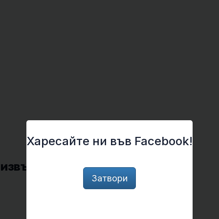
Харесайте ни във Facebook!
 извънслънчеви планети!
Затвори