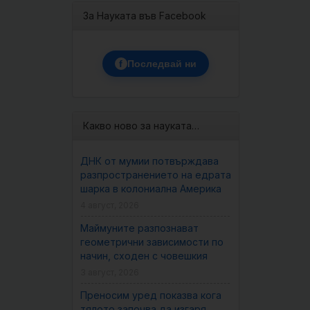
За Науката във Facebook
f
Последвай ни
Какво ново за науката…
ДНК от мумии потвърждава
разпространението на едрата
шарка в колониална Америка
4 август, 2026
Маймуните разпознават
геометрични зависимости по
начин, сходен с човешкия
3 август, 2026
Преносим уред показва кога
тялото започва да изгаря