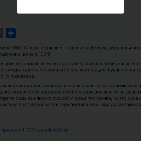
st
l
intFriendly
Copy
Share
Link
мина 1000! С новите данни от телескопа Кеплер, извънслънчев
съмнение, вече е 1004!
и, които са изключително подобни на Земята. Тези скалисти с
ите звезди, където условията позволяват съществуването на т
о го познаваме.
нциални кандидати
за извънслънчеви планети. Астрономите оча
е категорично потвърдено при последващия анализ на даннит
крити само за няколко години! И сред тях такива, които биха 
аистина поставя нещата в перспектива и ни кара да се замисл
-spacecraft-1000-exoplanets.html