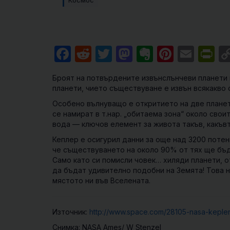
Космос
Facebook
Reddit
Twitter
Mastodon
Evernote
Pintere
Emai
Pr
Броят на потвърдените извънслънчеви планети 
планети, чието съществуване е извън всякакво 
Особено вълнуващо е откритието на две планет
се намират в т.нар. „обитаема зона“ около сво
вода — ключов елемент за живота такъв, какъвт
Кеплер е осигурил данни за още над 3200 поте
че съществуването на около 90% от тях ще бъд
Само като си помисли човек… хиляди планети, от
да бъдат удивително подобни на Земята! Това н
мястото ни във Вселената.
Източник:
http://www.space.com/28105-nasa-kepler
Снимка: NASA Ames/ W Stenzel