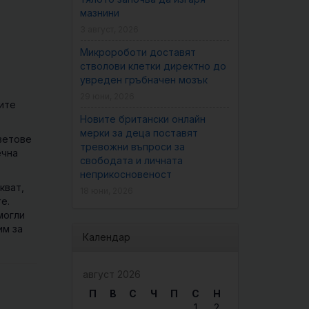
мазнини
3 август, 2026
Микророботи доставят
стволови клетки директно до
увреден гръбначен мозък
29 юни, 2026
ите
Новите британски онлайн
мерки за деца поставят
ветове
тревожни въпроси за
ечна
свободата и личната
неприкосновеност
кват,
18 юни, 2026
е.
могли
им за
Календар
август 2026
П
В
С
Ч
П
С
Н
1
2