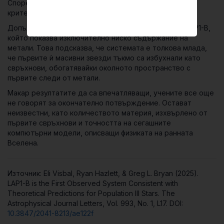
Според учените, всичко това са основни теоретични
критерии за система тип Pop III.
Допълнително доказателство идва от газа около LAP1-B,
който показва изключително ниско съдържание на
метали. Това подсказва, че системата е толкова млада,
че първите ѝ масивни звезди тъкмо са избухнали като
свръхнови, обогатявайки околното пространство с
първите следи от метали.
Макар резултатите да са впечатляващи, учените все още
не говорят за окончателно потвърждение. Остават
неизвестни, като количеството материя, изхвърлено от
първите свръхнови и точността на сегашните
компютърни модели, описващи физиката на ранната
Вселена.
Източник: Eli Visbal, Ryan Hazlett, & Greg L. Bryan (2025).
LAP1-B is the First Observed System Consistent with
Theoretical Predictions for Population III Stars. The
Astrophysical Journal Letters, Vol. 993, No. 1, L17. DOI:
10.3847/2041-8213/ae122f