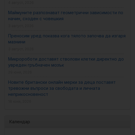
4 август, 2026
Маймуните разпознават геометрични зависимости по
начин, сходен с човешкия
3 август, 2026
Преносим уред показва кога тялото започва да изгаря
мазнини
3 август, 2026
Микророботи доставят стволови клетки директно до
увреден гръбначен мозък
29 юни, 2026
Новите британски онлайн мерки за деца поставят
тревожни въпроси за свободата и личната
неприкосновеност
18 юни, 2026
Календар