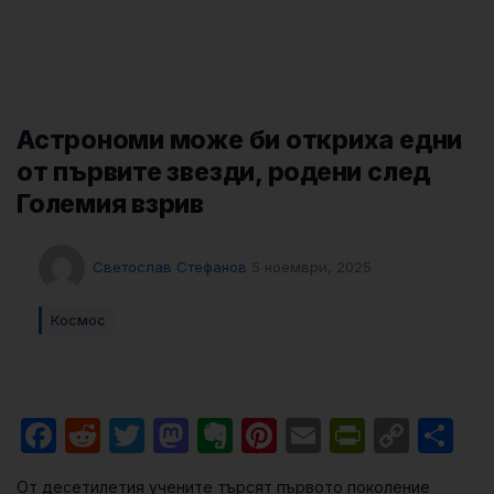
Астрономи може би откриха едни
от първите звезди, родени след
Големия взрив
Светослав Стефанов
5 ноември, 2025
Космос
Facebook
Reddit
Twitter
Mastodon
Evernote
Pinterest
Email
PrintFri
Cop
Sh
Link
От десетилетия учените търсят първото поколение