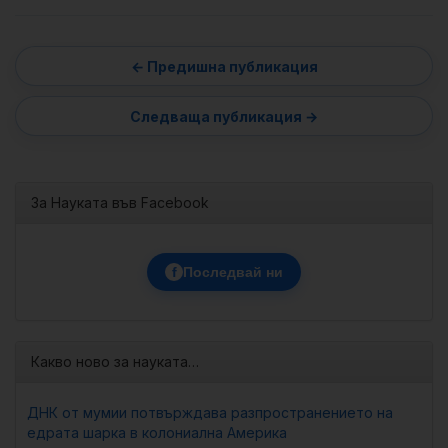
За Науката във Facebook
f
Последвай ни
Какво ново за науката…
ДНК от мумии потвърждава разпространението на
едрата шарка в колониална Америка