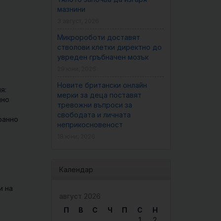
мазнини
3 август, 2026
Микророботи доставят
стволови клетки директно до
увреден гръбначен мозък
29 юни, 2026
Новите британски онлайн
я:
мерки за деца поставят
йно
тревожни въпроси за
свободата и личната
ранно
неприкосновеност
18 юни, 2026
Календар
и на
август 2026
П
В
С
Ч
П
С
Н
1
2