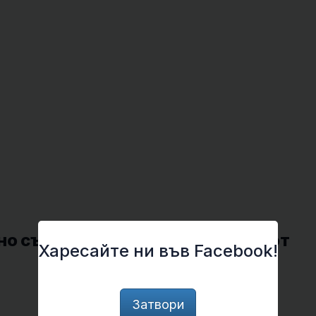
но състояние и то е по-странно от
Харесайте ни във Facebook!
Затвори