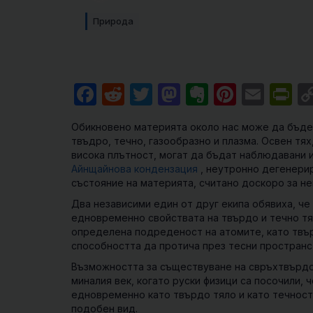
Природа
Facebook
Reddit
Twitter
Mastodon
Evernote
Pintere
Emai
Pr
Обикновено материята около нас може да бъде 
твъдро, течно, газообразно и плазма. Освен тя
висока плътност, могат да бъдат наблюдавани 
Айнщайнова кондензация
, неутронно дегенерир
състояние на материята, считано доскоро за н
Два независими един от друг екипа обявиха, че
едновременно свойствата на твърдо и течно тя
определена подреденост на атомите, като твъ
способността да протича през тесни пространст
Възможността за съществуване на свръхтвърдо 
миналия век, когато руски физици са посочили,
едновременно като твърдо тяло и като течност.
подобен вид.