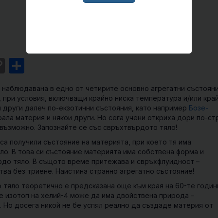
st
l
intFriendly
Copy
Share
Link
наблюдавана в едно от четирите основно агрегатни състояни
х, при условия, включващи крайно ниска температура и/или кра
и други далеч по-екзотични състояния, като например
Бозе-
ала материя и някои други. Но сега учени откриха дори по-ст
евъзможно. Запознайте се със свръхтвърдото тяло!
 са получили състояние на материята, при което тя има
ло. В това си състояние материята има собствена форма и
рдо тяло. В същото време притежава и свръхфлуидност –
ва без триене. Наистина странно агрегатно състояние!
тяло теоретично е предсказана още към края на 60-те годин
 че изотоп на хелий-4 може да има двойствена природа –
 Но досега никой не бе успял реално да създаде материя от