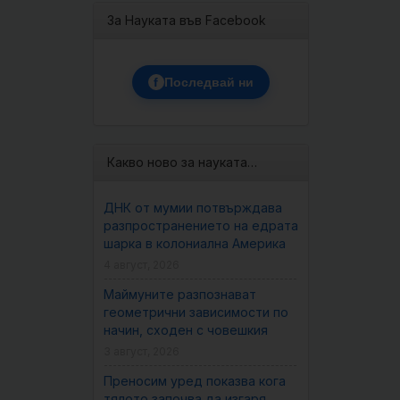
За Науката във Facebook
f
Последвай ни
Какво ново за науката…
ДНК от мумии потвърждава
разпространението на едрата
шарка в колониална Америка
4 август, 2026
Маймуните разпознават
геометрични зависимости по
начин, сходен с човешкия
3 август, 2026
Преносим уред показва кога
тялото започва да изгаря