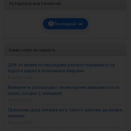
За Науката във Facebook
f
Последвай ни
Какво ново за науката…
ДНК от мумии потвърждава разпространението на
едрата шарка в колониална Америка
4 август, 2026
Маймуните разпознават геометрични зависимости по
начин, сходен с човешкия
3 август, 2026
Преносим уред показва кога тялото започва да изгаря
мазнини
3 август, 2026