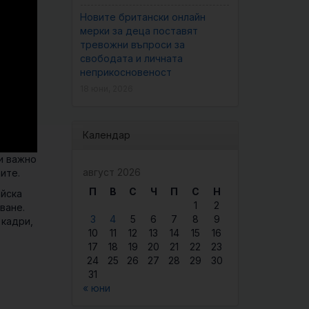
Новите британски онлайн
мерки за деца поставят
тревожни въпроси за
свободата и личната
неприкосновеност
18 юни, 2026
Календар
и важно
август 2026
ите.
П
В
С
Ч
П
С
Н
айска
1
2
ване.
3
4
5
6
7
8
9
 кадри,
10
11
12
13
14
15
16
17
18
19
20
21
22
23
24
25
26
27
28
29
30
31
« юни