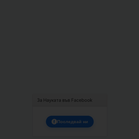
За Науката във Facebook
f
Последвай ни