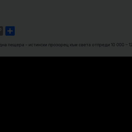
st
l
intFriendly
Copy
Share
Link
на пещера – истински прозорец към света отпреди 10 000 – 1