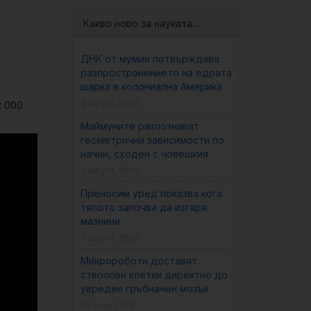
Какво ново за науката…
ДНК от мумии потвърждава
разпространението на едрата
шарка в колониална Америка
4 август, 2026
2 000
Маймуните разпознават
геометрични зависимости по
начин, сходен с човешкия
3 август, 2026
Преносим уред показва кога
тялото започва да изгаря
мазнини
3 август, 2026
Микророботи доставят
стволови клетки директно до
увреден гръбначен мозък
29 юни, 2026