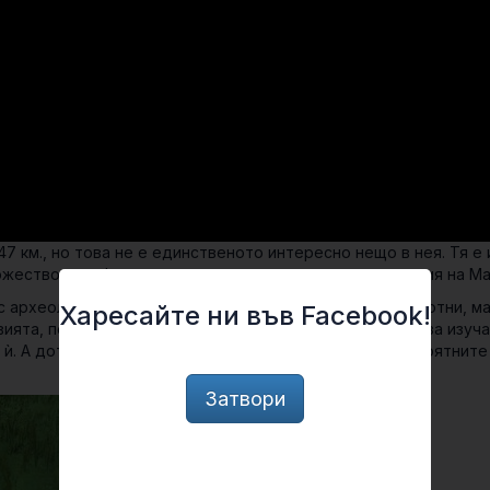
 км., но това не е единственото интересно нещо в нея. Тя е 
ожество артефакти от времето на древната цивилизация на Ма
с археологическо значение – останки на изчезнали животни, м
Харесайте ни във Facebook!
ията, пещерата със сигурност не е сред най-лесните за изуча
 ѝ. А дотогава можем просто да се насладим на невероятните
Затвори