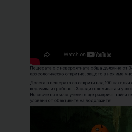
Пещерата е с невероятната обща дължина от 347
археологическо откритие, защото в нея има мн
Досега в пещерата са открити над 100 находки 
керамика и гробове… Заради големината и услов
Но късче по късче учените ще разкрият тайните
уловени от обективите на водолазите!