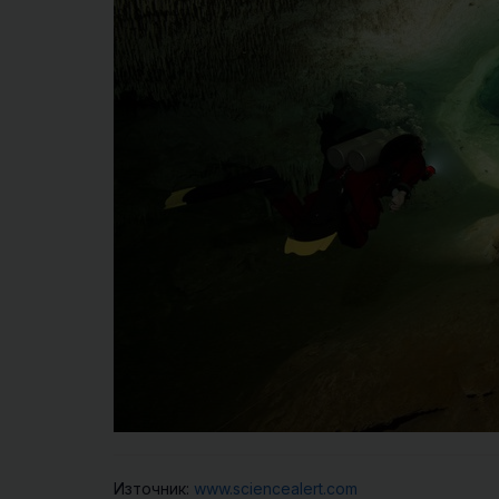
Източник:
www.sciencealert.com