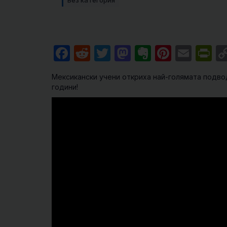
Без категория
Facebook
Reddit
Twitter
Mastodon
Evernote
Pintere
Emai
Pr
Мексикански учени откриха най-голямата подвод
години!