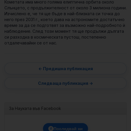
Кометата има много голяма елиптична орбита около
Слънцето, с продължителност от около 3 милиона години.
Изчислено е, че тя ще бъде в най-близката си точка до
него през 2031 г., което дава на астрономите достатъчно
време за да се подготвят за възможно най-подробното ѝ
наблюдение. След този момент тя ще продължи дългата
си разходка в космическата пустош, постепенно
отдалечавайки се от нас.
За Науката във Facebook
f
Последвай ни