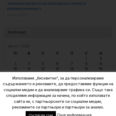
тревожни въпроси за свободата и личната
неприкосновеност
18 юни, 2026
Календар
август 2026
П
В
С
Ч
П
С
Н
1
2
3
4
5
6
7
8
9
10
11
12
13
14
15
16
17
18
19
20
21
22
23
Използваме „бисквитки“, за да персонализираме
24
25
26
27
28
29
30
съдържанието и рекламите, да предоставяме функции на
31
социални медии и да анализираме трафика си. Също така
« юни
споделяме информация за начина, по който използвате
сайта ни, с партньорските си социални медии,
рекламните си партньори и партньори за анализ.
© 2015 — 2026
Още информация
Съгласен съм