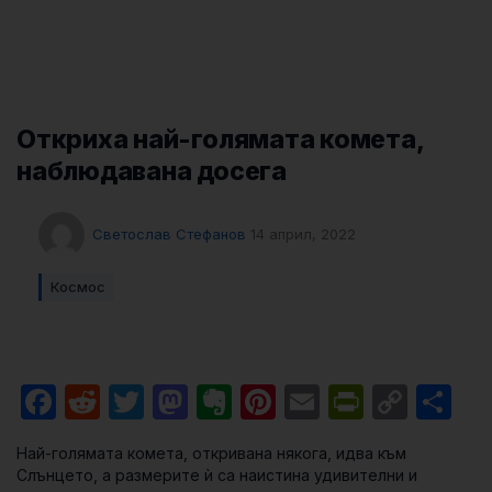
Откриха най-голямата комета,
наблюдавана досега
Светослав Стефанов
14 април, 2022
Космос
Facebook
Reddit
Twitter
Mastodon
Evernote
Pinterest
Email
PrintFri
Cop
Sh
Link
Най-голямата комета, откривана някога, идва към
Слънцето, а размерите ѝ са наистина удивителни и