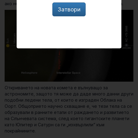
ако не и на всичките комети, които познаваме досега.
Затвори
Откриването на новата комета е вълнуващо за
астрономите, защото тя може да даде много данни други
подобни ледени тела, от които е изграден Облака на
Оорт. Общоприето научно схващане е, че тези тела са се
образували в ранните етапи от раждането и развитието
на Слънчевата система, след което гигантските планети
като Юпитер и Сатурн са ги „изхвърлили“ към
покрайнините.