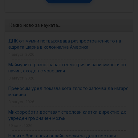
Какво ново за науката…
ДНК от мумии потвърждава разпространението на
едрата шарка в колониална Америка
4 август, 2026
Маймуните разпознават геометрични зависимости по
начин, сходен с човешкия
3 август, 2026
Преносим уред показва кога тялото започва да изгаря
мазнини
3 август, 2026
Микророботи доставят стволови клетки директно до
увреден гръбначен мозък
29 юни, 2026
Новите британски онлайн мерки за деца поставят