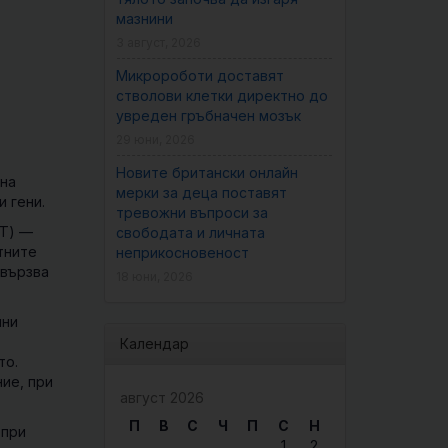
мазнини
3 август, 2026
Микророботи доставят
стволови клетки директно до
увреден гръбначен мозък
29 юни, 2026
Новите британски онлайн
 на
мерки за деца поставят
 гени.
тревожни въпроси за
T)
—
свободата и личната
тните
неприкосновеност
свързва
18 юни, 2026
чни
Календар
то.
ие, при
август 2026
П
В
С
Ч
П
С
Н
 при
1
2