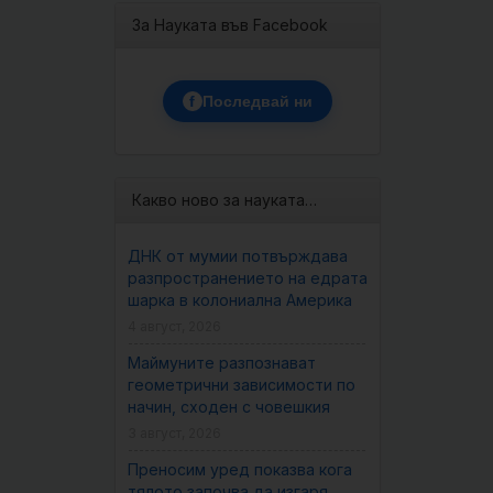
За Науката във Facebook
f
Последвай ни
Какво ново за науката…
ДНК от мумии потвърждава
разпространението на едрата
шарка в колониална Америка
4 август, 2026
Маймуните разпознават
геометрични зависимости по
начин, сходен с човешкия
3 август, 2026
Преносим уред показва кога
тялото започва да изгаря