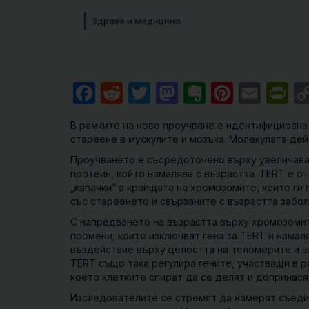
Здраве и медицина
Facebook
Reddit
Twitter
Mastodon
Evernote
Pintere
Emai
Pr
В рамките на ново проучване е идентифицирана
стареене в мускулите и мозъка. Молекулата де
Проучването е съсредоточено върху увеличава
протеин, който намалява с възрастта. TERT е 
„капачки“ в краищата на хромозомите, които ги
със стареенето и свързаните с възрастта забол
С напредването на възрастта върху хромозомит
промени, които изключват гена за TERT и нама
въздействие върху целостта на теломерите и вл
TERT също така регулира гените, участващи в 
което клетките спират да се делят и допринася
Изследователите се стремят да намерят съедин