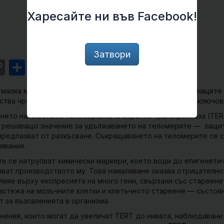
Харесайте ни във Facebook!
Затвори
st
l
intFriendly
Copy
Share
Link
 малка молекула, която има потенциала да обърне признаците
йства чрез удължаване на теломерите и модулиране на ключови
нето на нивата на
теломеразната обратна транскриптаза (TER
от решаващо значение за удължаването на теломерите — защи
 предпазват от разкъсване. Съкращаването на теломерите се 
явания.
е се натрупват химически маркери, което води до епигенети
ляват производството му. Това намаляване оказва отрицателно
ияе върху експресията на много гени, свързани със стареене
растежа на мозъчните клетки и клетъчното стареене — състоян
т за възпаленията в организма.
ения, които могат да увеличат TERT до нивата, наблюдавани