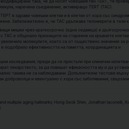
, модифицирани така, че да носят човешкия ген TERT, те пров
лекула, наречена
съединение, активиращо TERT
(TAC).
ТЕРТ
в
здрави
човешки
клетки
и
в
клетки
от
хора
със
синдром
реене
.
Забележително е, че TAC удължава теломерите в тези к
ващи мишки чрез краткосрочно (една седмица) и дългосрочно
с ТАС е обърнало признаците на стареене на кръвните клетки
 увеличило молекулите, които са от съществено значение за 
 е подобрило ефективността на паметта, координацията и
шни изследвания, преди да се пристъпи при клинични изпитван
ират лекарството, за да повишат ефикасността му и да устано
чално такива не са наблюдавани. Допълнителни тестове върху
и доброволци и евентуално с хора със заболявания, свързани
nd multiple aging hallmarks; Hong Seok Shim, Jonathan Iaconelli, X
8