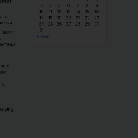
еряват
3
4
5
6
7
8
9
10
11
12
13
14
15
16
а
на
17
18
19
20
21
22
23
летки.
24
25
26
27
28
29
30
31
 (шест
« юни
,
растежа
ия с
вят
 с
iaoying