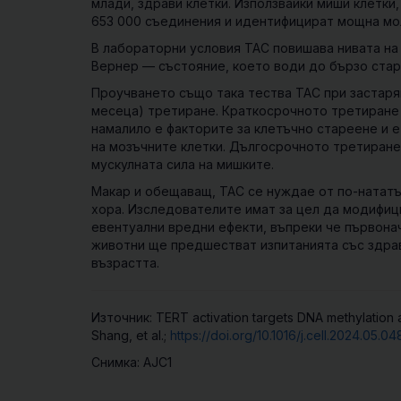
млади, здрави клетки. Използвайки миши клетки
653 000 съединения и идентифицират мощна мо
В
лабораторни
условия
ТАС
повишава
нивата
на
Вернер
—
състояние
,
което
води
до
бързо
ста
Проучването също така тества ТАС при застаря
месеца) третиране. Краткосрочното третиране 
намалило е факторите за клетъчно стареене и е
на мозъчните клетки. Дългосрочното третиране
мускулната сила на мишките.
Макар и обещаващ, TAC се нуждае от по-нататъ
хора. Изследователите имат за цел да модифиц
евентуални вредни ефекти, въпреки че първона
животни ще предшестват изпитанията със здрав
възрастта.
Източник: TERT activation targets DNA methylation a
Shang, еt al.;
https://doi.org/10.1016/j.cell.2024.05.04
Снимка: AJC1