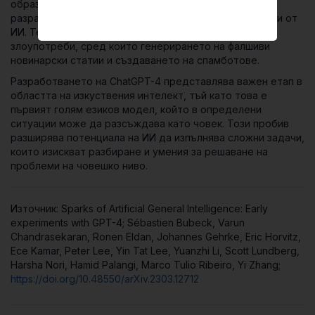
образованието и обслужването на клиенти за
разработване на авангардни приложения, задвижвани от
ИИ. Те обаче предупреждават и за потенциални
злоупотреби, сред които генерирането на фалшиви
новинарски статии и създаването на спамботове.
Разработването на ChatGPT-4 представлява важен етап в
областта на изкуствения интелект, тъй като това е
първият голям езиков модел, който в определени
ситуации може да разсъждава като човек. Този пробив
разширява потенциала на ИИ да изпълнява сложни задачи,
които изискват разбиране и умения за решаване на
проблеми на човешко ниво.
Източник: Sparks of Artificial General Intelligence: Early
experiments with GPT-4; Sébastien Bubeck, Varun
Chandrasekaran, Ronen Eldan, Johannes Gehrke, Eric Horvitz,
Ece Kamar, Peter Lee, Yin Tat Lee, Yuanzhi Li, Scott Lundberg,
Harsha Nori, Hamid Palangi, Marco Tulio Ribeiro, Yi Zhang;
https://doi.org/10.48550/arXiv.2303.12712