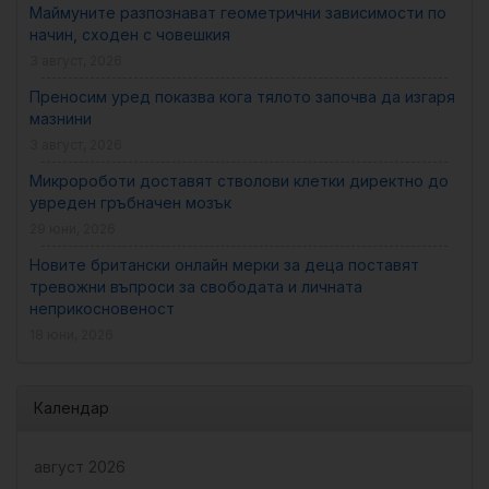
Маймуните разпознават геометрични зависимости по
начин, сходен с човешкия
3 август, 2026
Преносим уред показва кога тялото започва да изгаря
мазнини
3 август, 2026
Микророботи доставят стволови клетки директно до
увреден гръбначен мозък
29 юни, 2026
Новите британски онлайн мерки за деца поставят
тревожни въпроси за свободата и личната
неприкосновеност
18 юни, 2026
Календар
август 2026