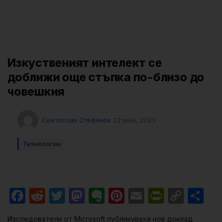
Изкуственият интелект се
доближи още стъпка по-близо до
човешкия
Светослав Стефанов
22 май, 2023
Технологии
Facebook
Reddit
Twitter
Mastodon
Evernote
Pinterest
Email
PrintFri
Cop
Sh
Link
Изследователи от Microsoft публикуваха нов доклад