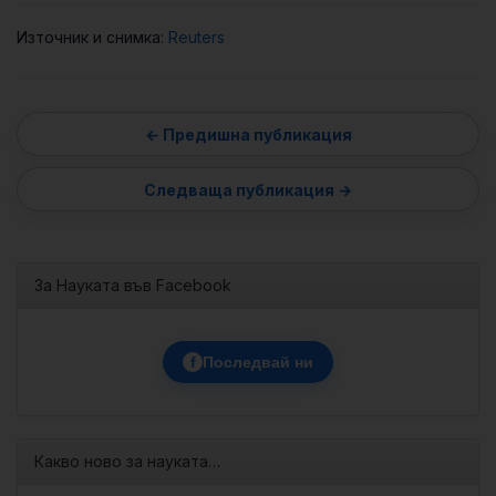
Източник и снимка:
Reuters
За Науката във Facebook
f
Последвай ни
Какво ново за науката…