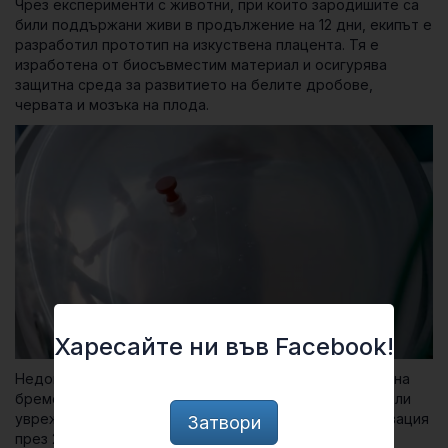
Чрез експерименти с животни, при които зародишите са
били поддържани живи в продължение на 12 дни, екипът е
разработил прототип на изкуствена плацента. Тя е
изработена от биосъвместим материал и осигурява
защитна среда за развитието на белите дробове,
червата и мозъка на плода.
Харесайте ни във Facebook!
Недоносените бебета, родени преди шестия месец на
бременността, са изложени на висок риск от смърт или
увреждане. По данни на Световната здравна организация
Затвори
през 2019 г. в света са умрели около 900 000 такива