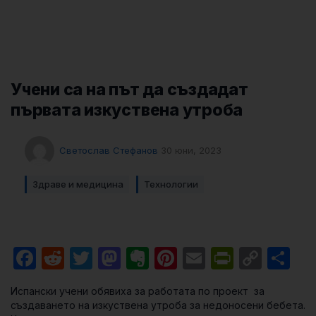
Учени са на път да създадат
първата изкуствена утроба
Светослав Стефанов
30 юни, 2023
Здраве и медицина
Технологии
Facebook
Reddit
Twitter
Mastodon
Evernote
Pinterest
Email
PrintFri
Cop
Sh
Link
Испански учени обявиха за работата по проект за
създаването на изкуствена утроба за недоносени бебета.