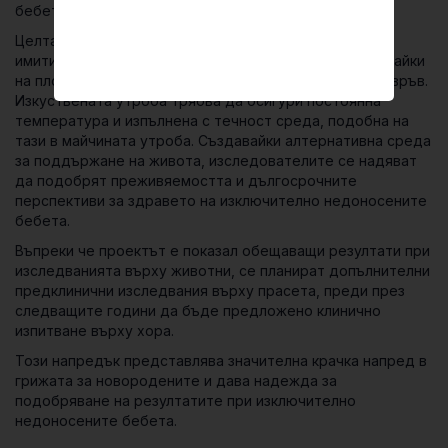
бебета.
Целта на учените е да разработят система, която
имитира условията в естествената утроба, позволявайки
на плода да диша и да получава храна през пъпната връв.
Изкуствената утроба трябва да осигури постоянна
температура и изпълнена с течност среда, подобна на
тази в майчината утроба. Създавайки алтернативна среда
за поддържане на живота, изследователите се надяват
да подобрят преживяемостта и дългосрочните
перспективи за здравето на изключително недоносените
бебета.
Въпреки че проектът е показал обещаващи резултати при
изследванията върху животни, се планират допълнителни
предклинични изследвания върху прасета, преди през
следващите години да бъде предложено клинично
изпитване върху хора.
Този напредък представлява значителна крачка напред в
грижата за новородените и дава надежда за
подобряване на резултатите при изключително
недоносените бебета.