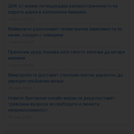
ДНК от мумии потвърждава разпространението на
едрата шарка в колониална Америка
4 август, 2026
Маймуните разпознават геометрични зависимости по
начин, сходен с човешкия
3 август, 2026
Преносим уред показва кога тялото започва да изгаря
мазнини
3 август, 2026
Микророботи доставят стволови клетки директно до
увреден гръбначен мозък
29 юни, 2026
Новите британски онлайн мерки за деца поставят
тревожни въпроси за свободата и личната
неприкосновеност
18 юни, 2026