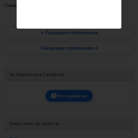
Снимка: Jan Kopřiva/Unsplash
За Науката във Facebook
f
Последвай ни
Какво ново за науката…