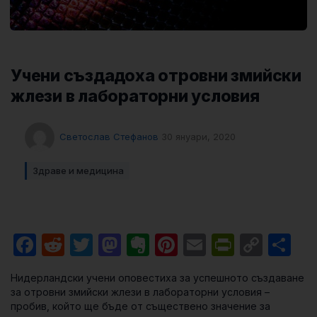
Учени създадоха отровни змийски
жлези в лабораторни условия
Светослав Стефанов
30 януари, 2020
Здраве и медицина
Facebook
Reddit
Twitter
Mastodon
Evernote
Pinterest
Email
PrintFri
Cop
Sh
Link
Нидерландски учени оповестиха за успешното създаване
за отровни змийски жлези в лабораторни условия –
пробив, който ще бъде от съществено значение за