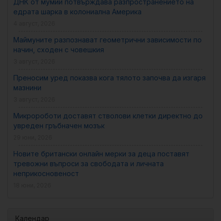
ДНК от мумии потвърждава разпространението на
едрата шарка в колониална Америка
4 август, 2026
Маймуните разпознават геометрични зависимости по
начин, сходен с човешкия
3 август, 2026
Преносим уред показва кога тялото започва да изгаря
мазнини
3 август, 2026
Микророботи доставят стволови клетки директно до
увреден гръбначен мозък
29 юни, 2026
Новите британски онлайн мерки за деца поставят
тревожни въпроси за свободата и личната
неприкосновеност
18 юни, 2026
Календар