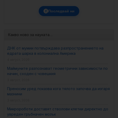
f
Последвай ни
Какво ново за науката…
ДНК от мумии потвърждава разпространението на
едрата шарка в колониална Америка
4 август, 2026
Маймуните разпознават геометрични зависимости по
начин, сходен с човешкия
3 август, 2026
Преносим уред показва кога тялото започва да изгаря
мазнини
3 август, 2026
Микророботи доставят стволови клетки директно до
увреден гръбначен мозък