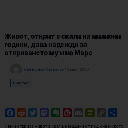
Живот, открит в скали на милиони
години, дава надежди за
откриването му и на Марс
Светослав Стефанов
18 май, 2020
Природа
Facebook
Reddit
Twitter
Mastodon
Evernote
Pinterest
Email
PrintFri
Cop
Sh
Link
Учени откриха живот в скали, извадени от под океанското