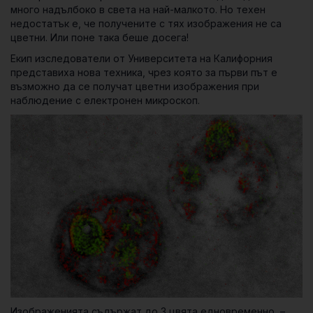
много надълбоко в света на най-малкото. Но техен
недостатък е, че получените с тях изображения не са
цветни. Или поне така беше досега!
Екип изследователи от Университета на Калифорния
представиха нова техника, чрез която за първи път е
възможно да се получат цветни изображения при
наблюдение с електронен микроскоп.
Изображенията съдържат до 3 цвята едновременно –