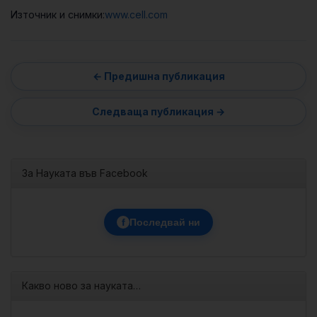
Източник и снимки:
www.cell.com
За Науката във Facebook
f
Последвай ни
Какво ново за науката…