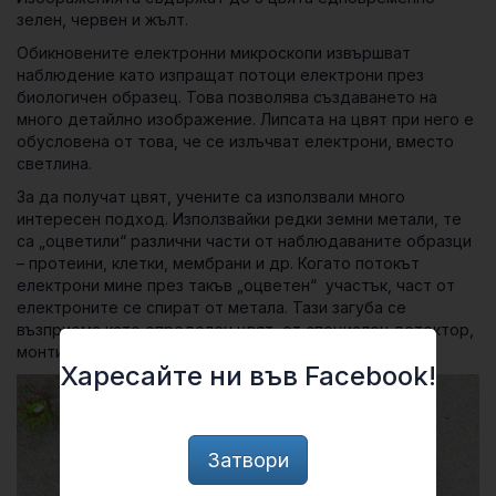
зелен, червен и жълт.
Обикновените електронни микроскопи извършват
наблюдение като изпращат потоци електрони през
биологичен образец. Това позволява създаването на
много детайлно изображение. Липсата на цвят при него е
обусловена от това, че се излъчват електрони, вместо
светлина.
За да получат цвят, учените са използвали много
интересен подход. Използвайки редки земни метали, те
са „оцветили“ различни части от наблюдаваните образци
– протеини, клетки, мембрани и др. Когато потокът
електрони мине през такъв „оцветен“ участък, част от
електроните се спират от метала. Тази загуба се
възприема като определен цвят, от специален детектор,
монтиран на обикновен електронен микроскоп.
Харесайте ни във Facebook!
Затвори