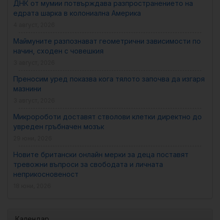
ДНК от мумии потвърждава разпространението на
едрата шарка в колониална Америка
4 август, 2026
Маймуните разпознават геометрични зависимости по
начин, сходен с човешкия
3 август, 2026
Преносим уред показва кога тялото започва да изгаря
мазнини
3 август, 2026
Микророботи доставят стволови клетки директно до
увреден гръбначен мозък
29 юни, 2026
Новите британски онлайн мерки за деца поставят
тревожни въпроси за свободата и личната
неприкосновеност
18 юни, 2026
Календар