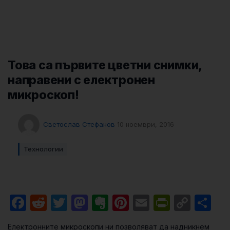
Това са първите цветни снимки,
направени с електронен
микроскоп!
Светослав Стефанов
10 ноември, 2016
Технологии
Facebook
Reddit
Twitter
Mastodon
Evernote
Pinterest
Email
PrintFri
Cop
Sh
Link
Електронните микроскопи ни позволяват да надникнем