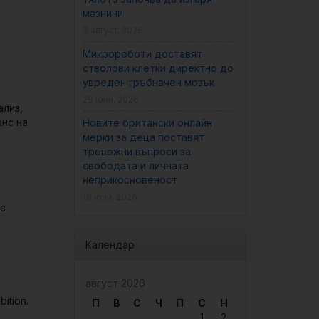
мазнини
3 август, 2026
Микророботи доставят
стволови клетки директно до
увреден гръбначен мозък
29 юни, 2026
ализ,
анс на
Новите британски онлайн
мерки за деца поставят
тревожни въпроси за
свободата и личната
неприкосновеност
18 юни, 2026
 с
Календар
август 2026
bition.
П
В
С
Ч
П
С
Н
1
2