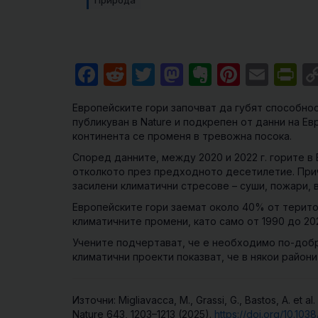
Природа
Facebook
Reddit
Twitter
Mastodon
Evernote
Pintere
Emai
Pr
Европейските гори започват да губят способнос
публикуван в Nature и подкрепен от данни на Ев
континента се променя в тревожна посока.
Според данните, между 2020 и 2022 г. горите в
отколкото през предходното десетилетие. Прич
засилени климатични стресове – суши, пожари, 
Европейските гори заемат около 40% от терито
климатичните промени, като само от 1990 до 20
Учените подчертават, че е необходимо по-добр
климатични проекти показват, че в някои район
Източни: Migliavacca, M., Grassi, G., Bastos, A. et a
Nature 643, 1203–1213 (2025).
https://doi.org/10.10