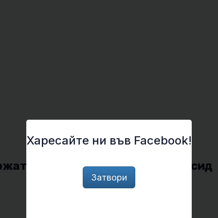
Харесайте ни във Facebook!
ържат по-малко въглероден диоксид
Затвори