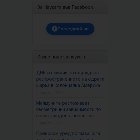
За Науката във Facebook
f
Последвай ни
Какво ново за науката…
ДНК от мумии потвърждава
разпространението на едрата
шарка в колониална Америка
4 август, 2026
Маймуните разпознават
геометрични зависимости по
начин, сходен с човешкия
3 август, 2026
Преносим уред показва кога
тялото започва да изгаря