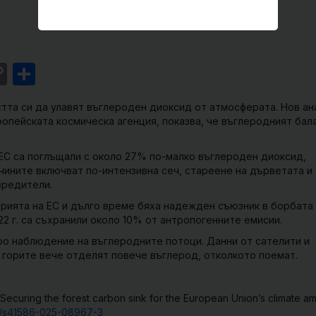
st
l
intFriendly
Copy
Share
Link
тта си да улавят въглероден диоксид от атмосферата. Нов ан
ропейската космическа агенция, показва, че въглеродният бал
 ЕС са поглъщали с около 27% по-малко въглероден диоксид,
ините включват по-интензивна сеч, стареене на дърветата и
вредители.
рията на ЕС и дълго време бяха надежден съюзник в борбата
22 г. са съхранили около 10% от антропогенните емисии.
о наблюдение на въглеродните потоци. Данни от сателити и
и горите вече отделят повече въглерод, отколкото поемат.
l. Securing the forest carbon sink for the European Union’s climate am
38/s41586-025-08967-3