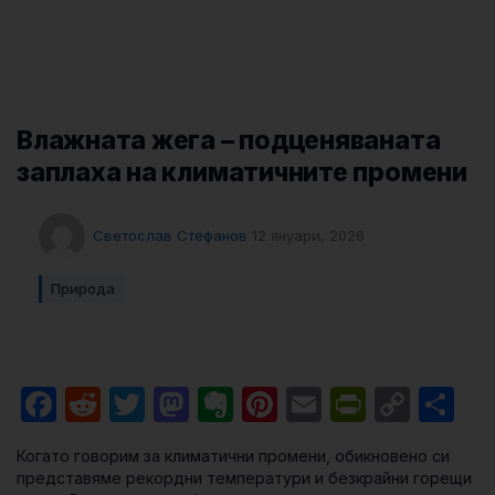
Влажната жега – подценяваната
заплаха на климатичните промени
Светослав Стефанов
12 януари, 2026
Природа
Facebook
Reddit
Twitter
Mastodon
Evernote
Pinterest
Email
PrintFri
Cop
Sh
Link
Когато говорим за климатични промени, обикновено си
представяме рекордни температури и безкрайни горещи