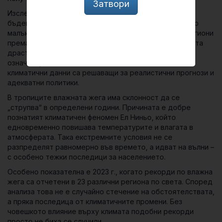
Затвори
Изследването също така разкрива, че прогнозите за
бъдещата влажна жега силно зависят от сравнително
малък брой изключително екстремни дни. В някои региони
премахването само на един такъв ден от статистиката
драстично променя дългосрочните оценки. Това
означава, че точните наблюдения и качествените
климатични данни са решаващи за реалистични прогнози и
адекватни политики.
В тропиците влажната жега има склонност да се
„струпва“ в определени години. Причината е добре
познатият климатичен феномен Ел Ниньо, който
едновременно повишава температурите и влагата в
атмосферата. Така екстремните условия не се
разпределят равномерно във времето, а идват на вълни –
с особено тежки последици за населението.
Особено показателна е 2023 г., когато рекорди по влажна
жега са отчетени в 23 различни региона по света. Според
анализа това не е случайно стечение на обстоятелствата,
а пряка последица от климатичните промени. Без
човешкото влияние върху климата подобни рекорди
просто не биха се случили.