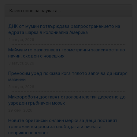
Какво ново за науката…
ДНК от мумии потвърждава разпространението на
едрата шарка в колониална Америка
4 август, 2026
Маймуните разпознават геометрични зависимости по
начин, сходен с човешкия
3 август, 2026
Преносим уред показва кога тялото започва да изгаря
мазнини
3 август, 2026
Микророботи доставят стволови клетки директно до
увреден гръбначен мозък
29 юни, 2026
Новите британски онлайн мерки за деца поставят
тревожни въпроси за свободата и личната
неприкосновеност