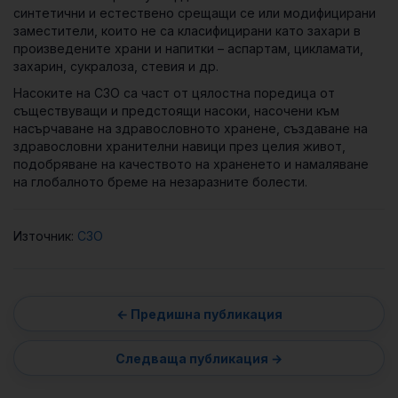
синтетични и естествено срещащи се или модифицирани
заместители, които не са класифицирани като захари в
произведените храни и напитки – аспартам, цикламати,
захарин, сукралоза, стевия и др.
Насоките на СЗО са част от цялостна поредица от
съществуващи и предстоящи насоки, насочени към
насърчаване на здравословното хранене, създаване на
здравословни хранителни навици през целия живот,
подобряване на качеството на храненето и намаляване
на глобалното бреме на незаразните болести.
Източник:
СЗО