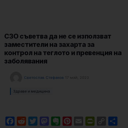
СЗО съветва да не се използват
заместители на захарта за
контрол на теглото и превенция на
заболявания
Светослав Стефанов
17 май, 2023
Здраве и медицина
Facebook
Reddit
Twitter
Mastodon
Evernote
Pinterest
Email
PrintFri
Cop
Sh