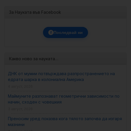
За Науката във Facebook
f
Последвай ни
Какво ново за науката…
ДНК от мумии потвърждава разпространението на
едрата шарка в колониална Америка
4 август, 2026
Маймуните разпознават геометрични зависимости по
начин, сходен с човешкия
3 август, 2026
Преносим уред показва кога тялото започва да изгаря
мазнини