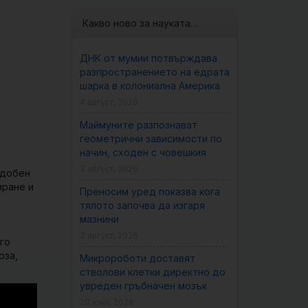
Какво ново за науката…
ДНК от мумии потвърждава
разпространението на едрата
шарка в колониална Америка
4 август, 2026
Маймуните разпознават
геометрични зависимости по
начин, сходен с човешкия
3 август, 2026
одобен
иране и
Преносим уред показва кога
тялото започва да изгаря
мазнини
3 август, 2026
го
оза,
Микророботи доставят
стволови клетки директно до
увреден гръбначен мозък
29 юни, 2026