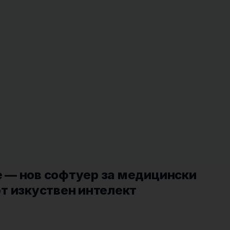
te — нов софтуер за медицински
т изкуствен интелект