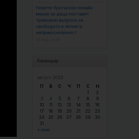
Новите британски онлайн
мерки за деца поставят
тревожни въпроси за
свободата и личната
неприкосновеност
18 юни, 2026
Календар
август 2026
П
В
С
Ч
П
С
Н
1
2
3
4
5
6
7
8
9
10
11
12
13
14
15
16
17
18
19
20
21
22
23
24
25
26
27
28
29
30
31
« юни