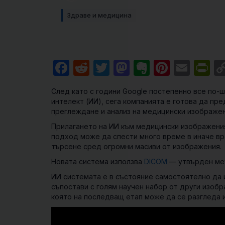
Здраве и медицина
Facebook
Reddit
Twitter
Mastodon
Evernote
Pintere
Emai
Pr
След като с години Google постепенно все по-
интелект (ИИ), сега компанията е готова да п
преглеждане и анализ на медицински изображен
Прилагането на ИИ към медицински изображения
подход може да спести много време в иначе вр
търсене сред огромни масиви от изображения.
Новата система използва
DICOM
— утвърден меж
ИИ системата е в състояние самостоятелно да 
съпостави с голям научен набор от други изобр
която на последващ етап може да се разгледа и