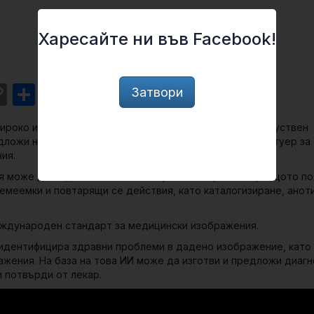
Харесайте ни във Facebook!
st
l
intFriendly
Copy
Share
Затвори
Link
широко използваше различни системи с елементи на изкуствен
редложи нещо подобно в областта на медицината — софтуер за
ия.
 може да бъде от полза за лекарите и пациентите, защото п
емеемки и повтарящи се действия, като каталогизиране, анот
дународен стандарт за медицински изображения.
идентифицира здравни проблеми в дадено изображение, като 
ажения. На база на това ИИ може да изготви и предложи диагн
 потвърди от лекар.