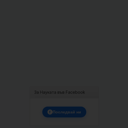
За Науката във Facebook
f
Последвай ни