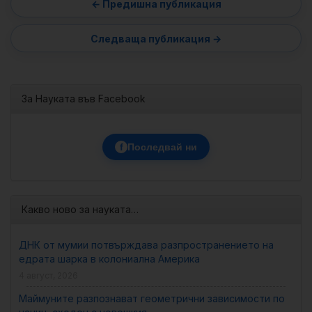
За Науката във Facebook
f
Последвай ни
Какво ново за науката…
ДНК от мумии потвърждава разпространението на
едрата шарка в колониална Америка
4 август, 2026
Маймуните разпознават геометрични зависимости по