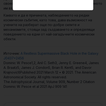
своеобразен космически танц, роден от гравитационното
им взаимодействие.
Каквато и да е причината, наблюдението на редки
космически събития, като това, дава възможност на
учените на разберат още по-добре силите и
механизмите, стоящи зад създаването и определящи
поведението на едни от най-загадъчните космически
обекти.
Източник:
A Restless Supermassive Black Hole in the Galaxy
J0437+2456
Dominic W. Pesce1,2, Anil C. Seth3, Jenny E. Greene4, James
A. Braatz5, James J. Condon5, Brian R. Kent5, and Davor
Krajnović6Published 2021 March 12 • © 2021. The American
Astronomical Society. All rights reserved.
The Astrophysical Journal, Volume 909, Number 2 Citation
Dominic W. Pesce et al 2021 ApJ 909 141