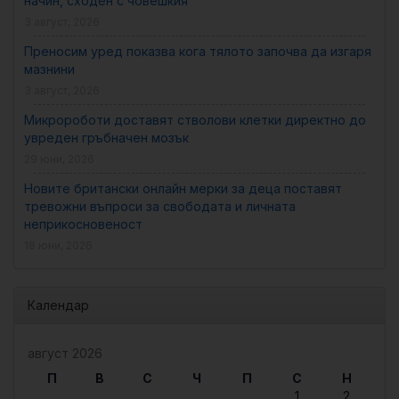
начин, сходен с човешкия
3 август, 2026
Преносим уред показва кога тялото започва да изгаря
мазнини
3 август, 2026
Микророботи доставят стволови клетки директно до
увреден гръбначен мозък
29 юни, 2026
Новите британски онлайн мерки за деца поставят
тревожни въпроси за свободата и личната
неприкосновеност
18 юни, 2026
Календар
август 2026
П
В
С
Ч
П
С
Н
1
2