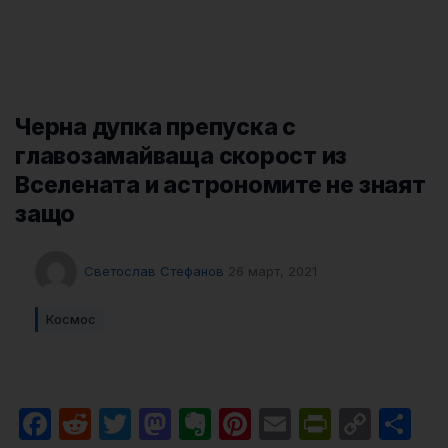
Черна дупка препуска с
главозамайваща скорост из
Вселената и астрономите не знаят
защо
Светослав Стефанов
26 март, 2021
Космос
Facebook
Reddit
Twitter
Mastodon
Evernote
Pinterest
Email
PrintFri
Cop
Sh