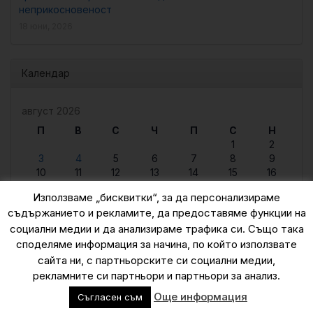
неприкосновеност
18 юни, 2026
Календар
август 2026
П
В
С
Ч
П
С
Н
1
2
3
4
5
6
7
8
9
10
11
12
13
14
15
16
17
18
19
20
21
22
23
Използваме „бисквитки“, за да персонализираме
24
25
26
27
28
29
30
съдържанието и рекламите, да предоставяме функции на
31
социални медии и да анализираме трафика си. Също така
« юни
споделяме информация за начина, по който използвате
сайта ни, с партньорските си социални медии,
рекламните си партньори и партньори за анализ.
© 2015 — 2026
Още информация
Съгласен съм
zanaukata.eu