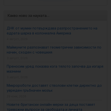
Какво ново за науката…
ДНК от мумии потвърждава разпространението на
едрата шарка в колониална Америка
4 август, 2026
Маймуните разпознават геометрични зависимости по
начин, сходен с човешкия
3 август, 2026
Преносим уред показва кога тялото започва да изгаря
мазнини
3 август, 2026
Микророботи доставят стволови клетки директно до
увреден гръбначен мозък
29 юни, 2026
Новите британски онлайн мерки за деца поставят
тревожни въпроси за свободата и личната