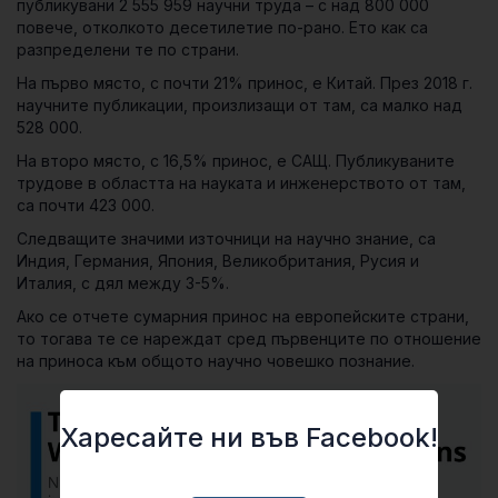
публикувани 2 555 959 научни труда – с над 800 000
повече, отколкото десетилетие по-рано. Ето как са
разпределени те по страни.
На първо място, с почти 21% принос, е Китай. През 2018 г.
научните публикации, произлизащи от там, са малко над
528 000.
На второ място, с 16,5% принос, е САЩ. Публикуваните
трудове в областта на науката и инженерството от там,
са почти 423 000.
Следващите значими източници на научно знание, са
Индия, Германия, Япония, Великобритания, Русия и
Италия, с дял между 3-5%.
Ако се отчете сумарния принос на европейските страни,
то тогава те се нареждат сред първенците по отношение
на приноса към общото научно човешко познание.
Харесайте ни във Facebook!