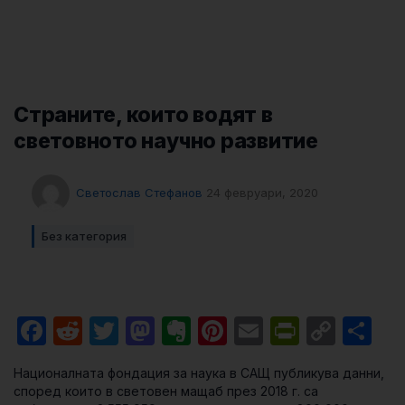
Страните, които водят в
световното научно развитие
Светослав Стефанов
24 февруари, 2020
Без категория
Facebook
Reddit
Twitter
Mastodon
Evernote
Pinterest
Email
PrintFri
Cop
Sh
Link
Националната фондация за наука в САЩ публикува данни,
според които в световен мащаб през 2018 г. са