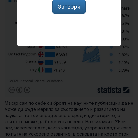
Затвори
Макар сам по себе си броят на научните публикации да не
може да бъде мерило за състоянието и развитието на
науката, то той определено е сред индикаторите, с
които то може да бъде установено. Навлизайки в 21-ви
век, човечеството, както изглежда, уверено продължава
по пътя на ускорено развитие, в основата на което стои