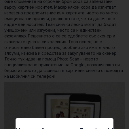
още спомените на огромен брой хора са запечатани
върху хартиен носител. Макар някои хора да изпитват
изразено предпочитание към хартията, често по чисто
емоционални причини, реалността е, че тя далеч не е
надежден носител. Тези снимки лесно могат да бъдат
унищожени или изгубени, често са и единствен
екземпляр. Решението е са се сдобиете със скенер и
сканирате цялата си колекция. Това освен, че е
относително бавен процес, особено ако имате много
албуми, изисква и средства за закупуването на скенер.
Точно тук идва на помощ
Photo Scan
– новото
специализирано приложение на Google, позволяващо ви
бързо и просто да сканирате хартиени снимки с помощта
на мобилния си телефон!