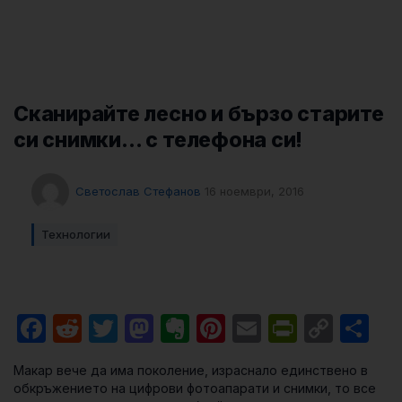
Сканирайте лесно и бързо старите
си снимки… с телефона си!
Светослав Стефанов
16 ноември, 2016
Технологии
Facebook
Reddit
Twitter
Mastodon
Evernote
Pinterest
Email
PrintFri
Cop
Sh
Link
Макар вече да има поколение, израснало единствено в
обкръжението на цифрови фотоапарати и снимки, то все