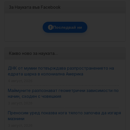
За Науката във Facebook
f
Последвай ни
Какво ново за науката…
ДНК от мумии потвърждава разпространението на
едрата шарка в колониална Америка
4 август, 2026
Маймуните разпознават геометрични зависимости по
начин, сходен с човешкия
3 август, 2026
Преносим уред показва кога тялото започва да изгаря
мазнини
3 август, 2026