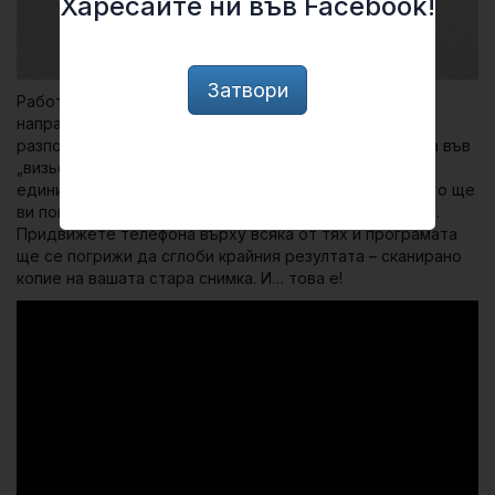
Харесайте ни във Facebook!
Затвори
Работата с приложението е лесна: стартирайте го и
направете цифрово копие на печатната снимка, като
разположите телефона над нея така, че тя да попада във
„визьора“ на приложението. След това направете
единична снимка. Photo Scan ще я направи, след което ще
ви покаже 4 бели точки върху вече заснетата снимка.
Придвижете телефона върху всяка от тях и програмата
ще се погрижи да сглоби крайния резултата – сканирано
копие на вашата стара снимка. И… това е!