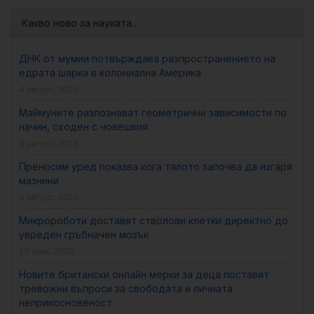
Какво ново за науката…
ДНК от мумии потвърждава разпространението на
едрата шарка в колониална Америка
4 август, 2026
Маймуните разпознават геометрични зависимости по
начин, сходен с човешкия
3 август, 2026
Преносим уред показва кога тялото започва да изгаря
мазнини
3 август, 2026
Микророботи доставят стволови клетки директно до
увреден гръбначен мозък
29 юни, 2026
Новите британски онлайн мерки за деца поставят
тревожни въпроси за свободата и личната
неприкосновеност