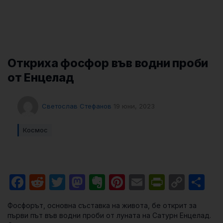
Откриха фосфор във водни проби
от Енцелад
Светослав Стефанов
19 юни, 2023
Космос
Facebook
Reddit
Twitter
Mastodon
Evernote
Pinterest
Email
PrintFri
Cop
Sh
Link
Фосфорът, основна съставка на живота, бе открит за
първи път във водни проби от луната на Сатурн Енцелад.