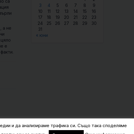
зо са
3
4
5
6
7
8
9
ация
10
11
12
13
14
15
16
хвърли
17
18
19
20
21
22
23
24
25
26
27
28
29
30
 а не
31
чи
« юни
 цяло
не е
 факти.
едии и да анализираме трафика си. Също така споделяме