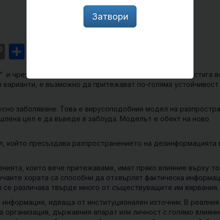
Затвори
st
l
intFriendly
Copy
Share
Link
“ и чрез разширяваща се мрежа от взаимодействия достига в
ги варианти, е възможно да притежават по-голяма устойчивост
русно заболяване. Това е вирусоподобния модел на разпростр
шлена цел е да въведе в заблуда. Моделът е обект на ново
, който пресъздава разпространението на дезинформацията 
нията, които вече притежаваме, имат пряко влияние върху то
учаите хората са способни да отхвърлят фактическа информац
я се различава твърде много от съществуващите им вярвания.
 информация, идваща от институционален източник. В реалния
 организация, държавния апарат или личност с голямо влияни