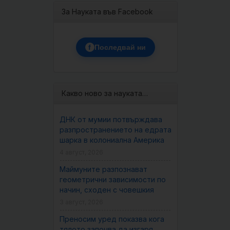
За Науката във Facebook
f
Последвай ни
Какво ново за науката…
ДНК от мумии потвърждава
разпространението на едрата
шарка в колониална Америка
4 август, 2026
Маймуните разпознават
геометрични зависимости по
начин, сходен с човешкия
3 август, 2026
Преносим уред показва кога
тялото започва да изгаря