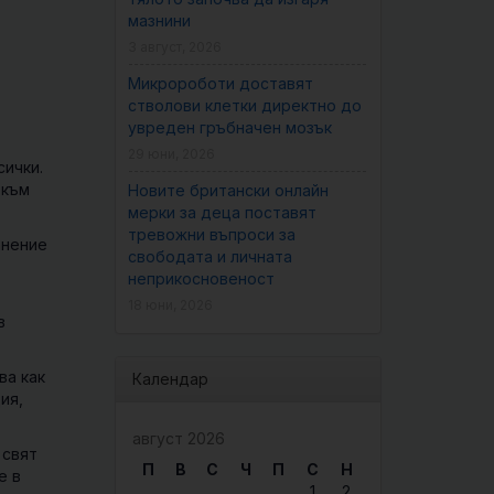
мазнини
3 август, 2026
Микророботи доставят
стволови клетки директно до
увреден гръбначен мозък
29 юни, 2026
сички.
 към
Новите британски онлайн
мерки за деца поставят
тревожни въпроси за
анение
свободата и личната
неприкосновеност
18 юни, 2026
в
ва как
Календар
ия,
август 2026
 свят
П
В
С
Ч
П
С
Н
е в
1
2