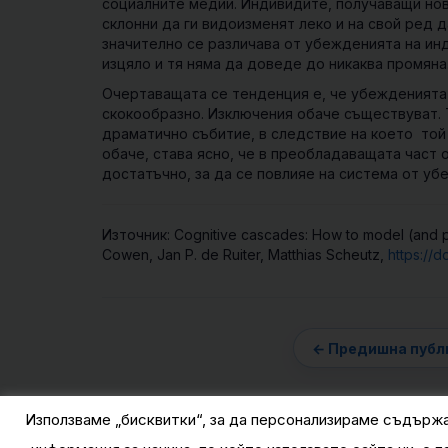
социалните медии. Индивидите, получаващи нов
склонни да ги видоизменят леко и на свой ред
значително се различава от убежденията на ин
изцяло и тя няма да доведе до никаква промяна
Очертаващата се тенденция е, че убежденията м
скокообразно. Изключения обаче съществуват. Т
драматично събитие, в следствие на което той
обаче, става ясно, че в преобладаващата част 
достатъчно, за да се повлияе на система от убе
Източник: Cognitive cascades: How to model (and po
Cowen, Jan P. de Ruiter, Matthias Scheutz,
https://d
Използваме „бисквитки“, за да персонализираме съдърж