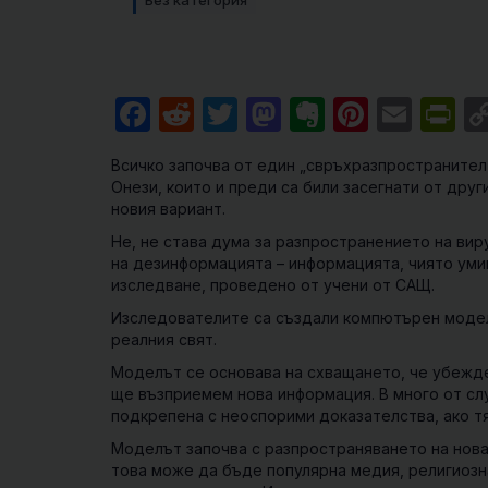
Без категория
Facebook
Reddit
Twitter
Mastodon
Evernote
Pintere
Emai
Pr
Всичко започва от един „свръхразпространител
Онези, които и преди са били засегнати от дру
новия вариант.
Не, не става дума за разпространението на ви
на дезинформацията – информацията, чиято уми
изследване, проведено от учени от САЩ.
Изследователите са създали компютърен модел
реалния свят.
Моделът се основава на схващането, че убежде
ще възприемем нова информация. В много от сл
подкрепена с неоспорими доказателства, ако т
Моделът започва с разпространяването на нова
това може да бъде популярна медия, религиозна