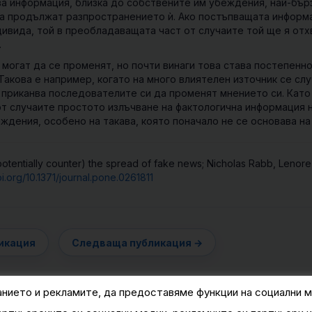
а информация, близка до собствените им убеждения, най-бър
 да продължат разпространението ѝ. Ако постъпващата информ
дивида, той в преобладаващата част от случаите той ще я от
.
огат да се променят, но почти винаги това става постепенно,
акова е например, когато на много влиятелен източник се слу
 приканва последователите си да променят мнението си. Като
от случаите простото излъчване на фактологична информация 
ждения, особено на такава, която поначало не се основава на
tentially counter) the spread of fake news; Nicholas Rabb, Lenore
oi.org/10.1371/journal.pone.0261811
анието и рекламите, да предоставяме функции на социални м
© 2015 — 2026