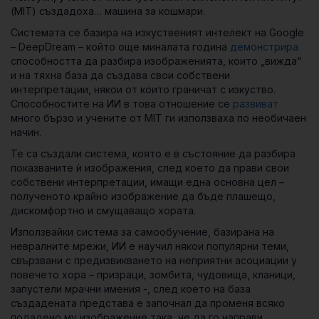
(MIT) създадоха… машина за кошмари.
Системата се базира на изкуственият интелект на Google
– DeepDream – който още миналата година
демонстрира
способността да разбира изображенията, които „вижда“
и на тяхна база да създава свои собствени
интерпретации, някои от които граничат с изкуство.
Способностите на ИИ в това отношение се
развиват
много бързо и учените от MIT ги използваха по необичаен
начин.
Те са създали система, която е в състояние да разбира
показваните ѝ изображения, след което да прави свои
собствени интерпретации, имащи една основна цел –
полученото крайно изображение да бъде плашещо,
дискомфортно и смущаващо хората.
Използвайки система за самообучение, базирана на
невралните мрежи, ИИ е научил някои популярни теми,
свързвани с предизвикването на неприятни асоциации у
повечето хора – призраци, зомбита, чудовища, кланици,
запустели мрачни имения -, след което на база
създадената представа е започнал да променя всяко
подадено му изображение така, че да го направи