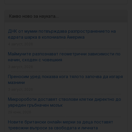
Какво ново за науката…
ДНК от мумии потвърждава разпространението на
едрата шарка в колониална Америка
4 август, 2026
Маймуните разпознават геометрични зависимости по
начин, сходен с човешкия
3 август, 2026
Преносим уред показва кога тялото започва да изгаря
мазнини
3 август, 2026
Микророботи доставят стволови клетки директно до
увреден гръбначен мозък
29 юни, 2026
Новите британски онлайн мерки за деца поставят
тревожни въпроси за свободата и личната