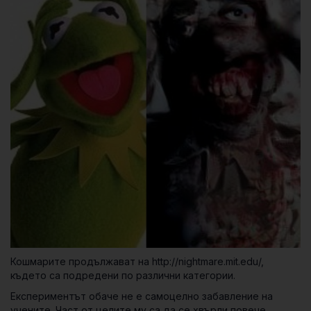
Кошмарите продължават на http://nightmare.mit.edu/,
където са подредени по различни категории.
Експериментът обаче не е самоцелно забавление на
учените. Част от целите му са да се хвърли повече