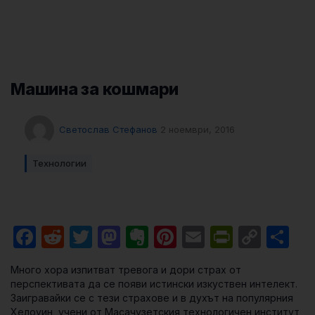
Машина за кошмари
Светослав Стефанов
2 ноември, 2016
Технологии
Facebook
Reddit
Twitter
Mastodon
Evernote
Pinterest
Email
PrintFri
Cop
Sh
Link
Много хора изпитват тревога и дори страх от
перспективата да се появи истински изкуствен интелект.
Заигравайки се с тези страхове и в духът на популярния
Хелоуин, учени от Масачузетския технологичен институт