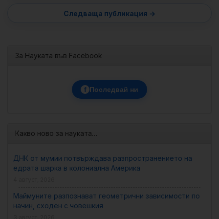
За Науката във Facebook
f
Последвай ни
Какво ново за науката…
ДНК от мумии потвърждава разпространението на
едрата шарка в колониална Америка
4 август, 2026
Маймуните разпознават геометрични зависимости по
начин, сходен с човешкия
3 август, 2026