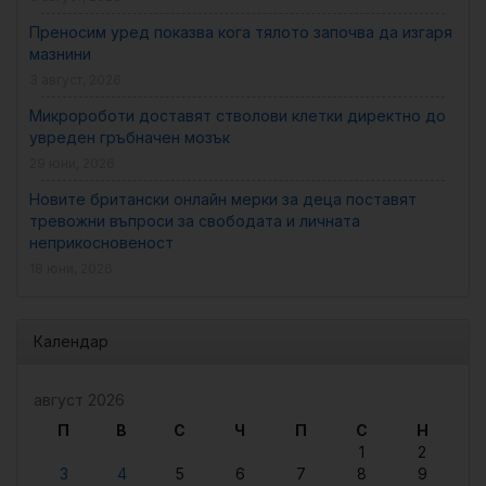
Преносим уред показва кога тялото започва да изгаря
мазнини
3 август, 2026
Микророботи доставят стволови клетки директно до
увреден гръбначен мозък
29 юни, 2026
Новите британски онлайн мерки за деца поставят
тревожни въпроси за свободата и личната
неприкосновеност
18 юни, 2026
Календар
август 2026
П
В
С
Ч
П
С
Н
1
2
3
4
5
6
7
8
9