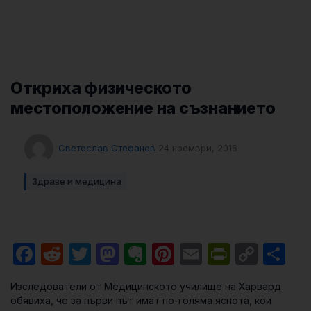
Откриха физическото
местоположение на съзнанието
Светослав Стефанов
24 ноември, 2016
Здраве и медицина
Facebook
Reddit
Twitter
Mastodon
Evernote
Pinterest
Email
PrintFri
Cop
Sh
Link
Изследователи от Медицинското училище на Харвард
обявиха, че за първи път имат по-голяма яснота, кои