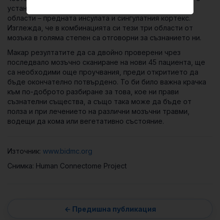
установено, че тази област е свързана и с две други
области –
предната инсулата
и
сингулатния кортекс
.
Изглежда, че в комбинацията си тези три области от
мозъка в голяма степен са отговорни за съзнанието ни.
Макар резултатите да са двойно проверени чрез
последвало мозъчно сканиране на нови 45 пациента, ще
са необходими още проучвания, преди откритието да
бъде окончателно потвърдено. То би било важна крачка
към по-доброто разбиране за това, кое ни прави
съзнателни същества, а също така може да бъде от
полза и при лечението на различни мозъчни травми,
водещи да кома или вегетативно състояние.
Източник:
www.bidmc.org
Снимка: Human Connectome Project