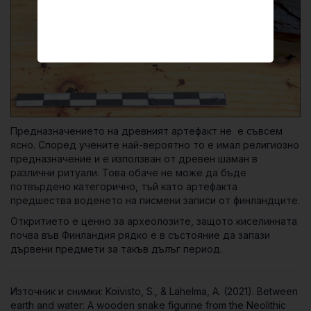
Предназначението на древният артефакт не е съвсем
ясно. Според учените най-вероятно то е имал религиозно
предназначение и е използван от древен шаман в
различни ритуали. Това обаче не може да бъде
потвърдено категорично, тъй като артефакта
предшества воденето на писмени записи от финландците.
Откритието е ценно за археолозите, защото киселинната
почва във Финландия рядко е в състояние да запази
дървени предмети за такъв дълъг период.
Източник и снимки: Koivisto, S., & Lahelma, A. (2021). Between
earth and water: A wooden snake figurine from the Neolithic