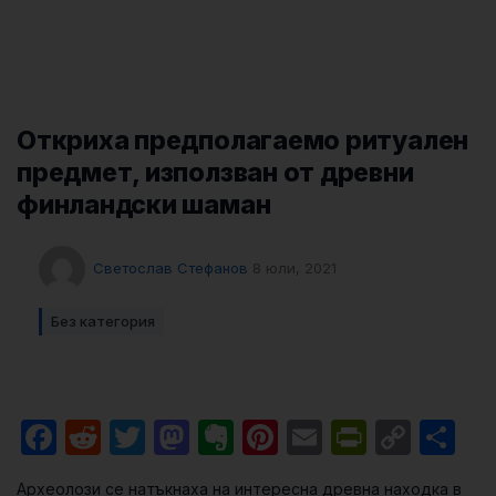
Откриха предполагаемо ритуален
предмет, използван от древни
финландски шаман
Светослав Стефанов
8 юли, 2021
Без категория
Facebook
Reddit
Twitter
Mastodon
Evernote
Pinterest
Email
PrintFri
Cop
Sh
Link
Археолози се натъкнаха на интересна древна находка в