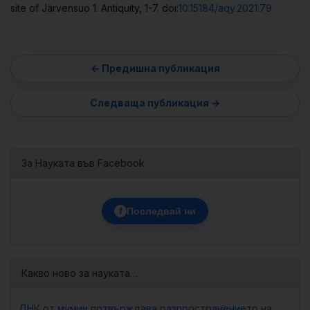
site of Järvensuo 1. Antiquity, 1-7. doi:
10.15184/aqy.2021.79
За Науката във Facebook
f
Последвай ни
Какво ново за науката…
ДНК от мумии потвърждава разпространението на