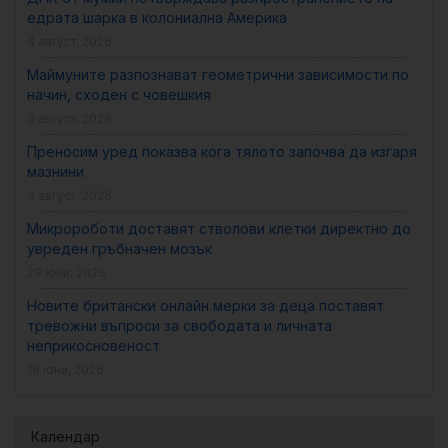
едрата шарка в колониална Америка
4 август, 2026
Маймуните разпознават геометрични зависимости по
начин, сходен с човешкия
3 август, 2026
Преносим уред показва кога тялото започва да изгаря
мазнини
3 август, 2026
Микророботи доставят стволови клетки директно до
увреден гръбначен мозък
29 юни, 2026
Новите британски онлайн мерки за деца поставят
тревожни въпроси за свободата и личната
неприкосновеност
18 юни, 2026
Календар