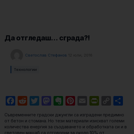
Да отгледаш… сграда?!
Светослав Стефанов
12 юли, 2016
Технологии
Facebook
Reddit
Twitter
Mastodon
Evernote
Pinterest
Email
PrintFri
Cop
Sh
Link
Съвременните градски джунгли са изградени предимно
от бетон и стомана. Но тези материали изискват големи
количества енергия за създаването и обработката си и в
световен мащаб са отговорни за около 10% от