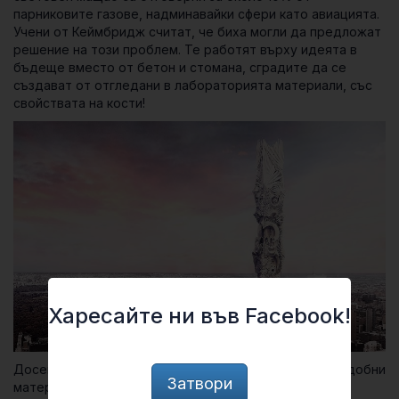
парниковите газове, надминавайки сфери като авиацията.
Учени от Кеймбридж считат, че биха могли да предложат
решение на този проблем. Те работят върху идеята в
бъдеще вместо от бетон и стомана, сградите да се
създават от отгледани в лабораторията материали, със
свойствата на кости!
Харесайте ни във Facebook!
Досега върху идеята да се създават и използват подобни
Затвори
материали, се е гледало като на обещаваща по