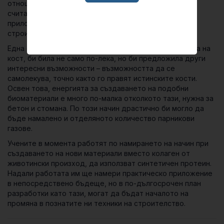
отношение на медицинските импланти. Но учените
считат, че съществуващите техники могат да бъдат
приложени и в по-голям мащаб, за нуждите на
строителството.
Една сграда, построена от материали със свойствата на
кост, би била не само по-лека, но би предложила други
интересни възможности – възможността да се
самолекува, точно както го правят истинските кости.
Освен това, енергията за създаването на подобни
биоматериали е много по-малка отколкото тази, нужна за
бетон и стомана. По този начин драстично би могло да
бъде намалено и отделяното количество парникови
газове.
Учените в момента работят по намирането на начин при
създаването на нови материали вместо колаген от
животински произход, да използват синтетичен протеин.
Надали работата им ще намери практическо приложение
в непосредствено бъдеще, но в по-дългосрочен план
разработки като тази, могат да бъдат началото на
промяна в познатите ни техники на строителство.