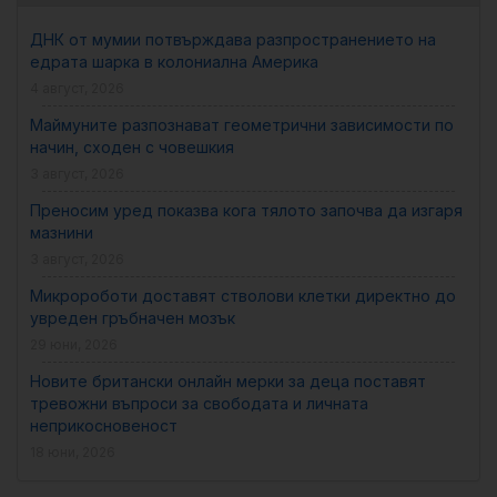
ДНК от мумии потвърждава разпространението на
едрата шарка в колониална Америка
4 август, 2026
Маймуните разпознават геометрични зависимости по
начин, сходен с човешкия
3 август, 2026
Преносим уред показва кога тялото започва да изгаря
мазнини
3 август, 2026
Микророботи доставят стволови клетки директно до
увреден гръбначен мозък
29 юни, 2026
Новите британски онлайн мерки за деца поставят
тревожни въпроси за свободата и личната
неприкосновеност
18 юни, 2026