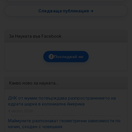
За Науката във Facebook
f
Последвай ни
Какво ново за науката…
ДНК от мумии потвърждава разпространението на
едрата шарка в колониална Америка
4 август, 2026
Маймуните разпознават геометрични зависимости по
начин, сходен с човешкия