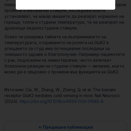
поведенческите реакции на животните към температурни
промени и механични стимули, изследователите
установяват, че макар мишките да реагират нормално на
горещи, топли и студени температури, те не реагират на
дразнещи леденостудени стимули.
Освен че разкрива тайните на възприемането на
температурата, откриването на ролята на GluK2 в
усещането за студ има потенциални последици за
човешкото здраве и благополучие. Например пациентите
с рак, подложени на химиотерапия, често изпитват
болезнени реакции на студени стимули — явление, което
може да е свързано с промени във функцията на GluK2.
Източник: Cai, W., Zhang, W., Zheng, Q. et al. The kainate
receptor GluK2 mediates cold sensing in mice. Nat Neurosci
(2024).
https://doi.org/10.1038/s41593-024-01585-8