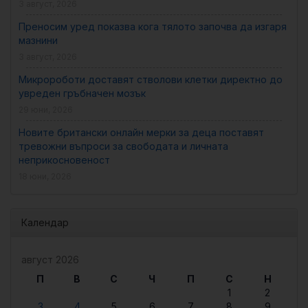
3 август, 2026
Преносим уред показва кога тялото започва да изгаря
мазнини
3 август, 2026
Микророботи доставят стволови клетки директно до
увреден гръбначен мозък
29 юни, 2026
Новите британски онлайн мерки за деца поставят
тревожни въпроси за свободата и личната
неприкосновеност
18 юни, 2026
Календар
август 2026
П
В
С
Ч
П
С
Н
1
2
3
4
5
6
7
8
9