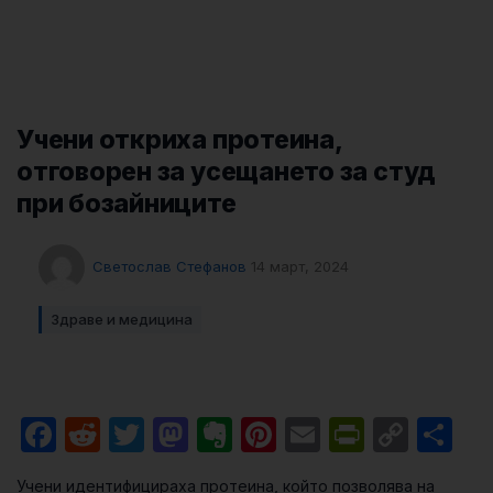
Учени откриха протеина,
отговорен за усещането за студ
при бозайниците
Светослав Стефанов
14 март, 2024
Здраве и медицина
Facebook
Reddit
Twitter
Mastodon
Evernote
Pinterest
Email
PrintFri
Cop
Sh
Link
Учени идентифицираха протеина, който позволява на