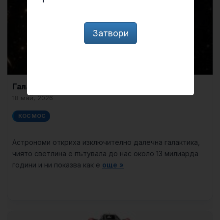
Затвори
Галактика от зората на Вселената
18 май, 2026
КОСМОС
Астрономи откриха изключително далечна галактика,
чиято светлина е пътувала до нас около 13 милиарда
години и ни показва как е
още »