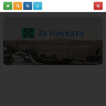
За Науката
Новини от света на науката и
технологиите