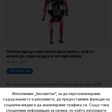
Unitree представи пилотиран робот, който
може да ходи на два и четири крака
18 май, 2026
ТЕХНОЛОГИИ
Китайската компания Unitree Robotics представи GD01
— гигантски пилотиран робот. Машината е висока
Използваме „бисквитки“, за да персонализираме
около 2,8 метра и позволява на човек
още »
съдържанието и рекламите, да предоставяме функции на
социални медии и да анализираме трафика си. Също така
споделяме информация за начина, по който използвате