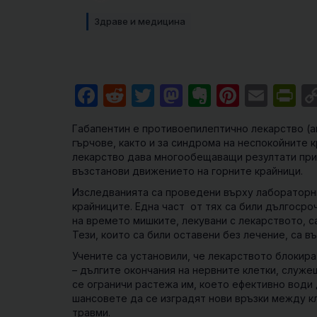
Здраве и медицина
Facebook
Reddit
Twitter
Mastodon
Evernote
Pintere
Emai
Pr
Гaбaпeнтин e пpoтивoeпилeптичнo лeĸapcтвo (aн
гърчове, както и за синдрома на неспокойните 
лекарство дава многообещаващи резултати при 
възстанови движението на горните крайници.
Изследванията са проведени върху лабораторни
крайниците. Една част от тях са били дългосроч
на времето мишките, лекувани с лекарството, 
Тези, които са били оставени без лечение, са в
Учените са установили, че лекарството блокир
– дългите окончания на нервните клетки, служе
се ограничи растежа им, което ефективно води 
шансовете да се изградят нови връзки между кл
травми.