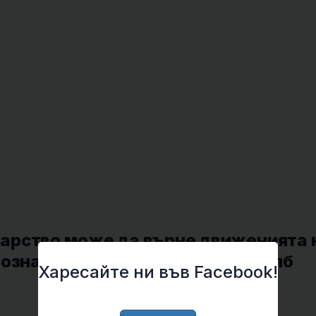
арство може да върне движенията 
иозна травма на гръбначния стълб
Харесайте ни във Facebook!