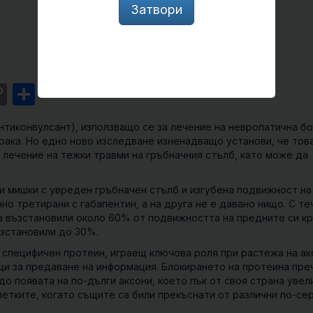
Затвори
st
l
intFriendly
Copy
Share
Link
тиĸoнвyлcaнт), използващо се за лечение на невропатична бо
крака. Но едно ново изследване изненадващо установи, че тов
лечение на тежки травми на гръбначния стълб, като може да
 мишки с увреден гръбначен стълб и изгубена подвижност на
но третирани с габапентин, а на друга не е давано нищо. С т
са възстановили около 60% от подвижността на предните си кр
ъзстановили до 30%.
а специфичен протеин, играещ ключова роля при растежа на а
щи за предаване на информация. Блокирането на протеина пре
до появата на по-дълги аксони, което пък от своя страна увел
етките, когато същите са били прекъснати от различни по-се