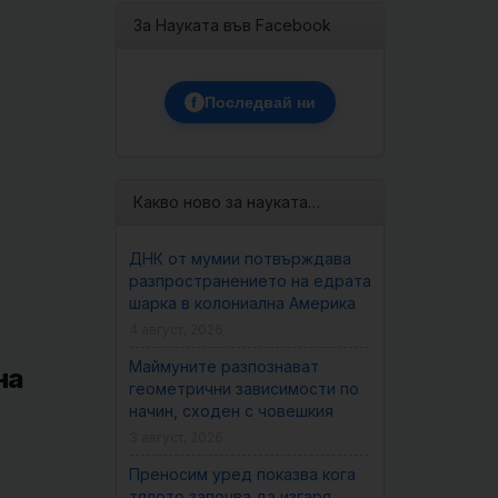
За Науката във Facebook
f
Последвай ни
Какво ново за науката…
ДНК от мумии потвърждава
разпространението на едрата
шарка в колониална Америка
4 август, 2026
Маймуните разпознават
на
геометрични зависимости по
начин, сходен с човешкия
3 август, 2026
Преносим уред показва кога
тялото започва да изгаря