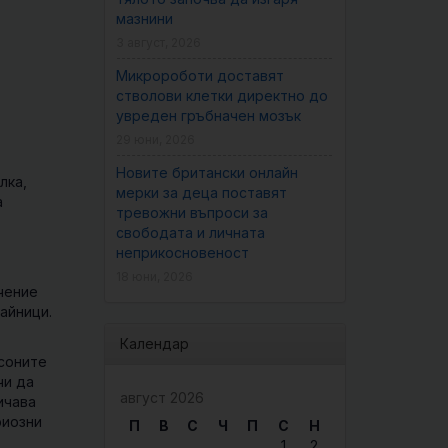
мазнини
3 август, 2026
Микророботи доставят
стволови клетки директно до
увреден гръбначен мозък
29 юни, 2026
Новите британски онлайн
лка,
мерки за деца поставят
а
тревожни въпроси за
свободата и личната
неприкосновеност
18 юни, 2026
ечение
айници.
Календар
ксоните
чи да
август 2026
ичава
риозни
П
В
С
Ч
П
С
Н
1
2